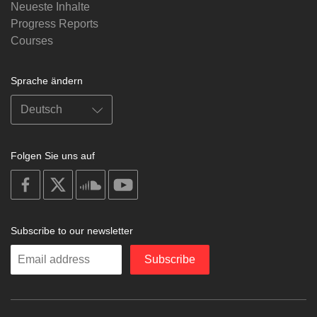
Neueste Inhalte
Progress Reports
Courses
Sprache ändern
Folgen Sie uns auf
on
on
on
on
facebook
X
soundcloud
youtube
Subscribe to our newsletter
Enter
Subscribe
your
email