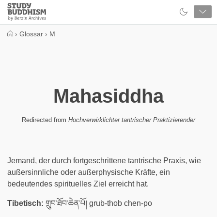
Close
Study
Buddhism
Home
›
Glossar
›
M
Mahasiddha
Redirected from
Hochverwirklichter tantrischer Praktizierender
Jemand, der durch fortgeschrittene tantrische Praxis, wie
außersinnliche oder außerphysische Kräfte, ein
bedeutendes spirituelles Ziel erreicht hat.
Tibetisch:
གྲུབ་ཐོབ་ཆེན་པོ། grub-thob chen-po