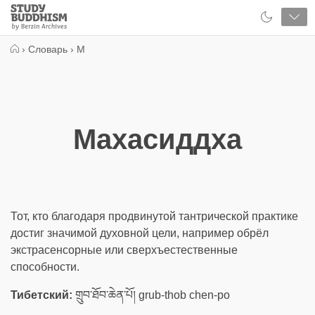
Close
Study
Buddhism
Home
›
Словарь
›
М
Махасиддха
Тот, кто благодаря продвинутой тантрической практике
достиг значимой духовной цели, например обрёл
экстрасенсорные или сверхъестественные
способности.
Тибетский:
གྲུབ་ཐོབ་ཆེན་པོ། grub-thob chen-po