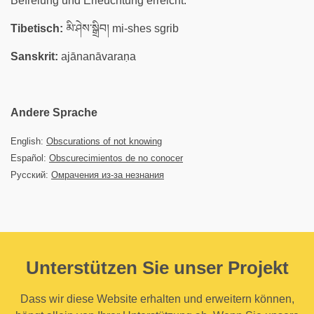
Befreiung und Erleuchtung erreicht.
Tibetisch:
མི་ཤེས་སྒྲིབ། mi-shes sgrib
Sanskrit:
ajānanāvaraṇa
Andere Sprache
English:
Obscurations of not knowing
Español:
Obscurecimientos de no conocer
Русский:
Омрачения из-за незнания
Unterstützen Sie unser Projekt
Dass wir diese Website erhalten und erweitern können,