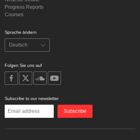
Progress Reports
Courses
Sprache ändern
Folgen Sie uns auf
on
on
on
on
facebook
X
soundcloud
youtube
Subscribe to our newsletter
Enter
Subscribe
your
email