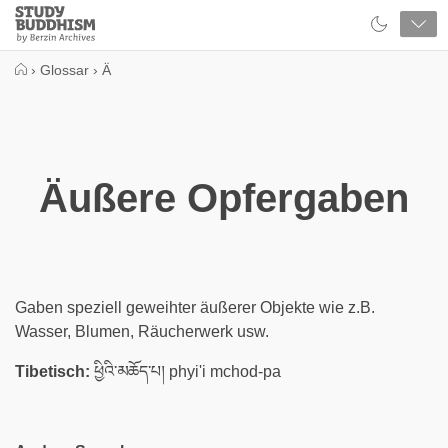
Close
Study
Buddhism
Home
›
Glossar
›
Ä
Äußere Opfergaben
Gaben speziell geweihter äußerer Objekte wie z.B.
Wasser, Blumen, Räucherwerk usw.
Tibetisch:
ཕྱིའི་མཆོད་པ། phyi'i mchod-pa