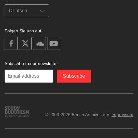
Folgen Sie uns auf
on
on
on
on
facebook
X
soundcloud
youtube
Subscribe to our newsletter
Enter
Subscribe
your
email
Study
© 2003-2026 Berzin Archives e.V.
Impressum
Buddhism
Home