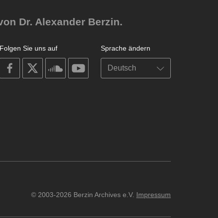
von Dr. Alexander Berzin.
Folgen Sie uns auf
Sprache ändern
on
on
on
on
facebook
X
soundcloud
youtube
© 2003-2026 Berzin Archives e.V.
Impressum