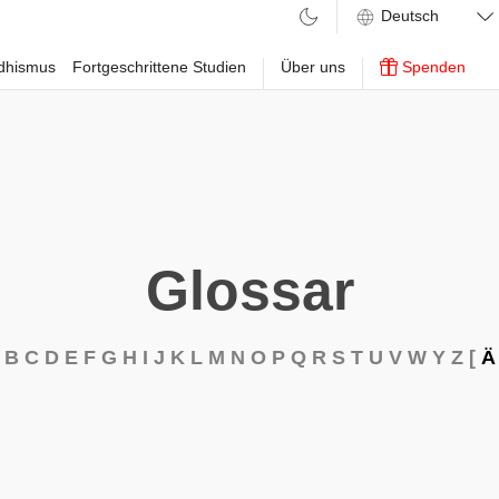
ddhismus
Fortgeschrittene Studien
Über uns
Spenden
Glossar
B
C
D
E
F
G
H
I
J
K
L
M
N
O
P
Q
R
S
T
U
V
W
Y
Z
[
Ä