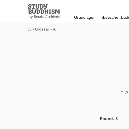
Close
Study
Buddhism
Grundlagen
Tibetischer Bu
Home
›
Glossar
›
Ä
"
A
Found: 8