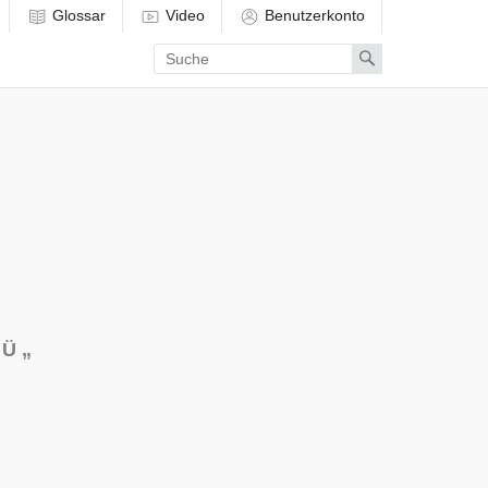
Glossar
Video
Benutzerkonto
Enter
Search
search
term
Ü
„