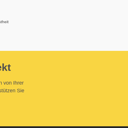
theit
ekt
n von Ihrer
stützen Sie