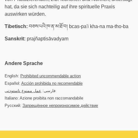
hat, da sie sich nachteilig auf ihre spirituelle Praxis
auswirken würden.
Tibetisch:
བཅས་པའི་ཁ་ན་མ་ཐོ་བ། bcas-pa'i kha-na ma-tho-ba
Sanskrit:
prajñaptisāvadyam
Andere Sprache
English:
Prohibited uncommendable action
Español:
Acción prohibida no recomendable
فارسی:
عمل ممنوع ناستودنی
Italiano: Azione proibita non raccomandabile
Русский:
Запрещённое непроизносимое действие