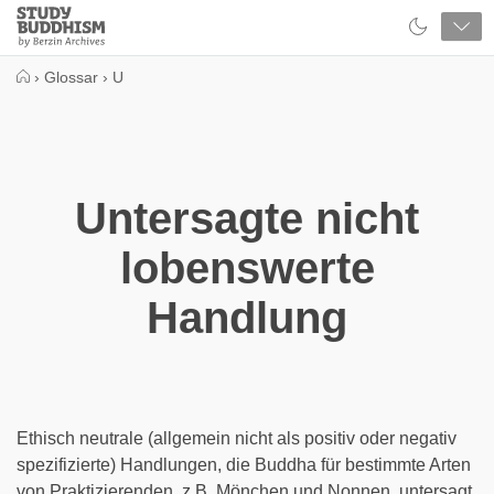
Close
Study
Buddhism
Home
›
Glossar
›
U
Untersagte nicht
lobenswerte
Handlung
Ethisch neutrale (allgemein nicht als positiv oder negativ
spezifizierte) Handlungen, die Buddha für bestimmte Arten
von Praktizierenden, z.B. Mönchen und Nonnen, untersagt