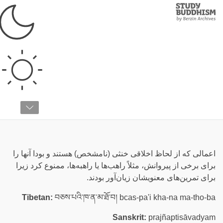
Study
Clos
Buddhism
Home
›
واژه‌نامه
›
ع
عمل ممنوع ناستودنی
اعمالی که از لحاظ اخلاقی خنثی (نامشخص) هستند و بودا آنها را
برای برخی از پیروانش، مثلاً راهب‌ها یا راهبه‌ها، ممنوع کرد زیرا
برای تمرین‌های معنویشان زیان‌آور بودند.
Tibetan:
བཅས་པའི་ཁ་ན་མ་ཐོ་བ། bcas-pa'i kha-na ma-tho-ba
Sanskrit:
prajñaptisāvadyam