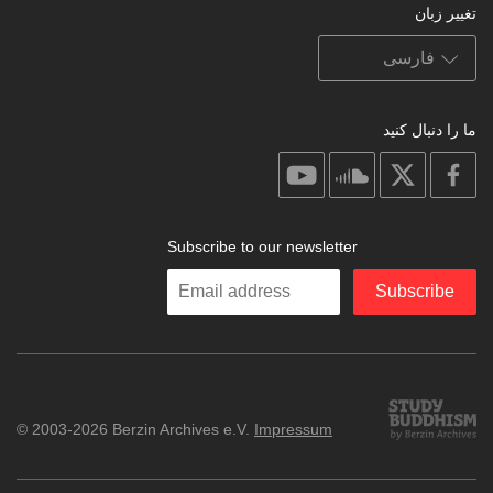
تغییر زبان
ما را دنبال کنید
on
on
on
on
youtube
soundcloud
facebook
X
Subscribe to our newsletter
Enter
Subscribe
your
email
Study
© 2003-2026 Berzin Archives e.V.
Impressum
Buddhism
Home