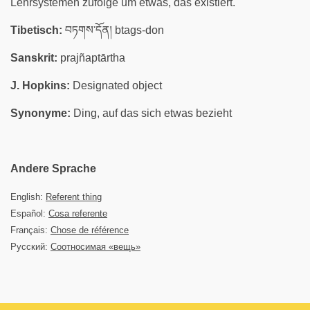
Lehrsystemen zufolge um etwas, das existiert.
Tibetisch:
བཏགས་དོན། btags-don
Sanskrit:
prajñaptārtha
J. Hopkins:
Designated object
Synonyme:
Ding, auf das sich etwas bezieht
Andere Sprache
English:
Referent thing
Español:
Cosa referente
Français:
Chose de référence
Русский:
Соотносимая «вещь»