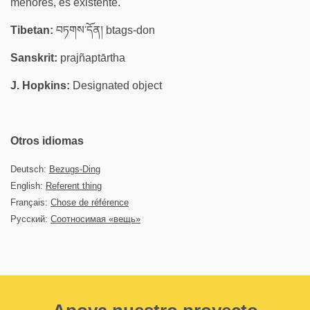
menores, es existente.
Tibetan:
བཏགས་དོན། btags-don
Sanskrit:
prajñaptārtha
J. Hopkins:
Designated object
Otros idiomas
Deutsch:
Bezugs-Ding
English:
Referent thing
Français:
Chose de référence
Русский:
Соотносимая «вещь»