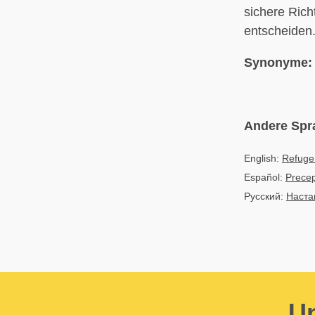
sichere Rich
entscheiden
Synonyme:
Andere Spr
English:
Refuge
Español:
Precep
Русский:
Наста
Un