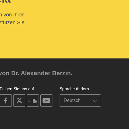
n von Ihrer
stützen Sie
von Dr. Alexander Berzin.
Folgen Sie uns auf
Sprache ändern
on
on
on
on
facebook
X
soundcloud
youtube