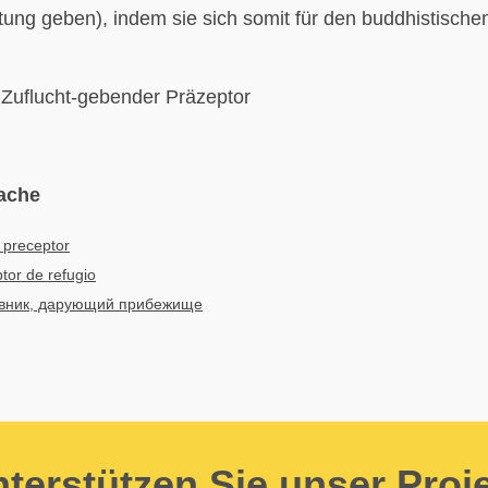
tung geben), indem sie sich somit für den buddhistisch
.
Zuflucht-gebender Präzeptor
ache
 preceptor
tor de refugio
вник, дарующий прибежище
terstützen Sie unser Proj