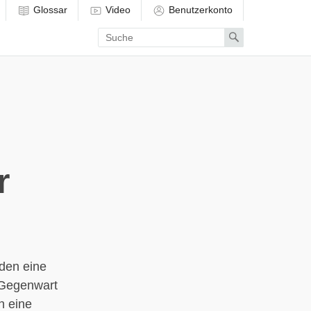
Glossar
Video
Benutzerkonto
Enter
Search
search
term
r
bden eine
 Gegenwart
n eine