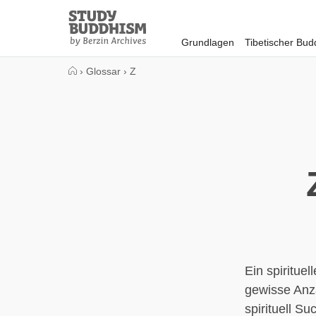
Close
Study
Buddhism
Grundlagen
Tibetischer Bu
Home
›
Glossar
›
Z
Ein spiritue
gewisse Anz
spirituell S