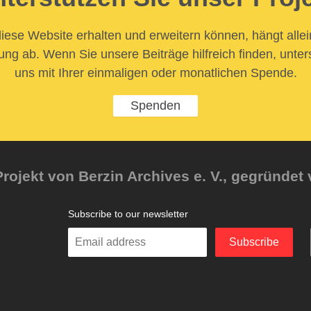
iese Website erhalten und erweitern können, hängt allei
ung ab. Wenn Sie unsere Beiträge hilfreich finden, unter
uns mit Ihrer einmaligen oder monatlichen Spende.
Spenden
rojekt von Berzin Archives e. V., gegründet 
Subscribe to our newsletter
Enter
Subscribe
your
email