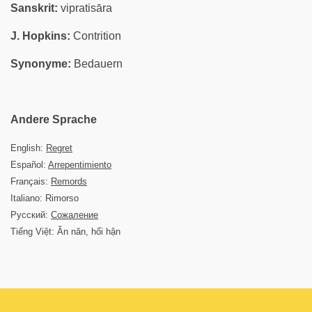
Sanskrit:
vipratisāra
J. Hopkins:
Contrition
Synonyme:
Bedauern
Andere Sprache
English:
Regret
Español:
Arrepentimiento
Français:
Remords
Italiano: Rimorso
Русский:
Сожаление
Tiếng Việt: Ăn năn, hối hận