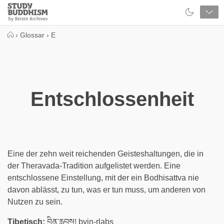
Close
Study
Buddhism
Home
›
Glossar
›
E
Entschlossenheit
Eine der zehn weit reichenden Geisteshaltungen, die in
der Theravada-Tradition aufgelistet werden. Eine
entschlossene Einstellung, mit der ein Bodhisattva nie
davon ablässt, zu tun, was er tun muss, um anderen von
Nutzen zu sein.
Tibetisch:
བྱིན་རླབས། byin-rlabs