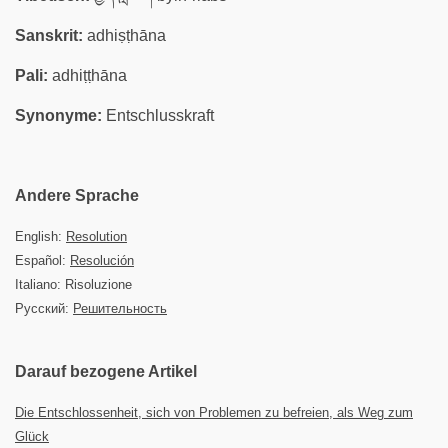
Sanskrit:
adhiṣṭhāna
Pali:
adhiṭṭhāna
Synonyme:
Entschlusskraft
Andere Sprache
English:
Resolution
Español:
Resolución
Italiano: Risoluzione
Русский:
Решительность
Darauf bezogene Artikel
Die Entschlossenheit, sich von Problemen zu befreien, als Weg zum
Glück