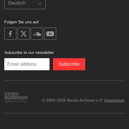
Folgen Sie uns auf
on
on
on
on
facebook
X
soundcloud
youtube
Subscribe to our newsletter
Enter
Subscribe
your
email
Study
© 2003-2026 Berzin Archives e.V.
Impressum
Buddhism
Home