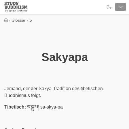
Close
Study
Buddhism
Home
›
Glossar
›
S
Sakyapa
Jemand, der der Sakya-Tradition des tibetischen
Buddhismus folgt.
Tibetisch:
ས་སྐྱ་པ། sa-skya-pa