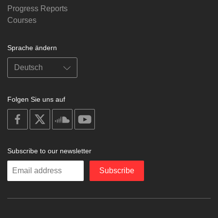
Progress Reports
Courses
Sprache ändern
Folgen Sie uns auf
on
on
on
on
facebook
X
soundcloud
youtube
Subscribe to our newsletter
Enter
Subscribe
your
email