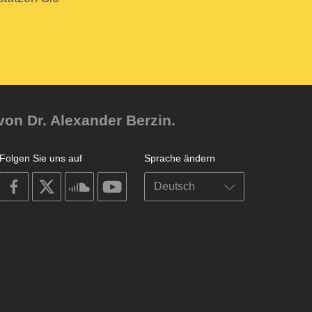
von Dr. Alexander Berzin.
Folgen Sie uns auf
Sprache ändern
on
on
on
on
facebook
X
soundcloud
youtube