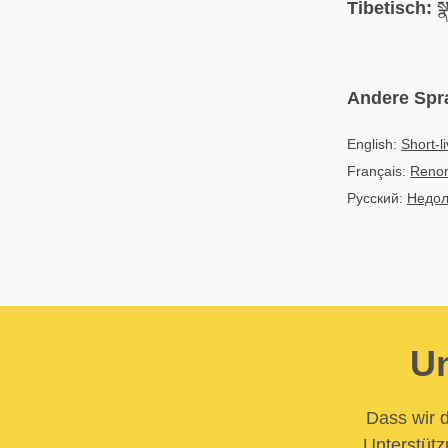
Tibetisch:
སྣ
Andere Spr
English:
Short-l
Français:
Renon
Русский:
Недол
Un
Dass wir d
Unterstütz