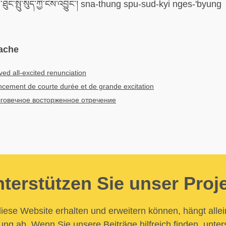
་ཐུང་སྤུ་སུད་ཀྱི་ངེས་འབྱུང་། sna-thung spu-sud-kyi nges-'byung
ache
ived all-excited renunciation
cement de courte durée et de grande excitation
говечное восторженное отречение
terstützen Sie unser Proj
iese Website erhalten und erweitern können, hängt allei
ung ab. Wenn Sie unsere Beiträge hilfreich finden, unter