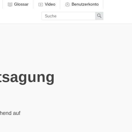
Glossar
Video
Benutzerkonto
Enter
Search
search
term
ntsagung
uhend auf