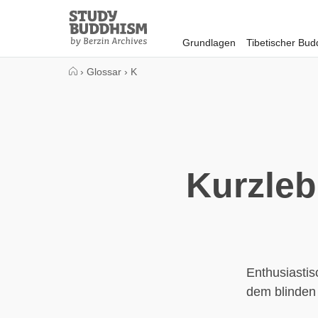
Close
Study
Buddhism
Grundlagen
Tibetischer Bu
Home
›
Glossar
›
K
Kurzleb
Enthusiastis
dem blinden