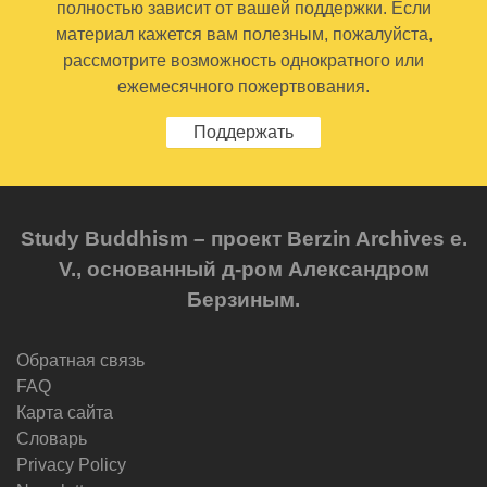
полностью зависит от вашей поддержки. Если
материал кажется вам полезным, пожалуйста,
рассмотрите возможность однократного или
ежемесячного пожертвования.
Поддержать
Study Buddhism – проект Berzin Archives e.
V., основанный д-ром Александром
Берзиным.
Обратная связь
FAQ
Карта сайта
Словарь
Privacy Policy