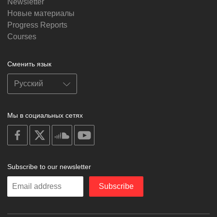
Newsletter
Новые материалы
Progress Reports
Courses
Сменить язык
Мы в социальных сетях
on
on
on
on
facebook
X
soundcloud
youtube
Subscribe to our newsletter
Enter
Subscribe
your
email