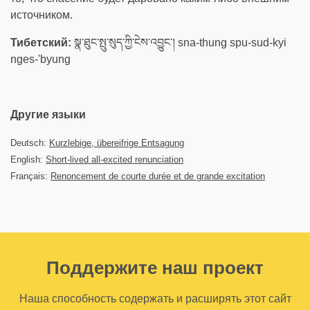
источником.
Тибетский:
སྣ་ཐུང་སྤུ་སུད་ཀྱི་ངེས་འབྱུང་། sna-thung spu-sud-kyi
nges-'byung
Другие языки
Deutsch:
Kurzlebige, übereifrige Entsagung
English:
Short-lived all-excited renunciation
Français:
Renoncement de courte durée et de grande excitation
Поддержите наш проект
Наша способность содержать и расширять этот сайт