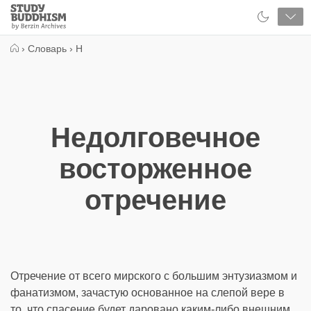
Close
Study
Buddhism
Home
›
Словарь
›
Н
Недолговечное
восторженное
отречение
Отречение от всего мирского с большим энтузиазмом и
фанатизмом, зачастую основанное на слепой вере в
то, что спасение будет даровано каким-либо внешним