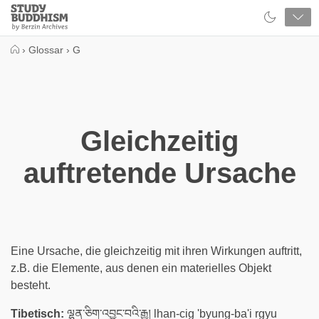
Close
Study
Buddhism
Home
›
Glossar
›
G
Gleichzeitig
auftretende Ursache
Eine Ursache, die gleichzeitig mit ihren Wirkungen auftritt,
z.B. die Elemente, aus denen ein materielles Objekt
besteht.
Tibetisch:
ལྷན་ཅིག་འབྱུང་བའི་རྒྱུ། lhan-cig 'byung-ba'i rgyu