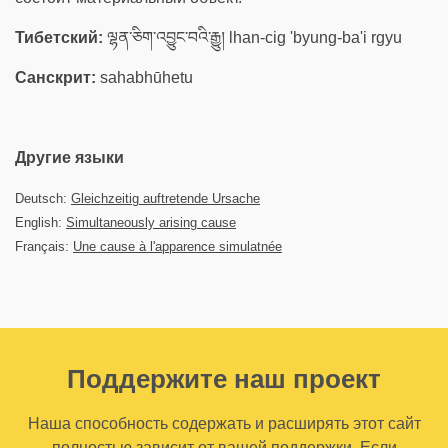
Тибетский:
ལྷན་ཅིག་འབྱུང་བའི་རྒྱུ། lhan-cig 'byung-ba'i rgyu
Санскрит:
sahabhūhetu
Другие языки
Deutsch:
Gleichzeitig auftretende Ursache
English:
Simultaneously arising cause
Français:
Une cause à l'apparence simulatnée
Поддержите наш проект
Наша способность содержать и расширять этот сайт
полностью зависит от вашей поддержки. Если