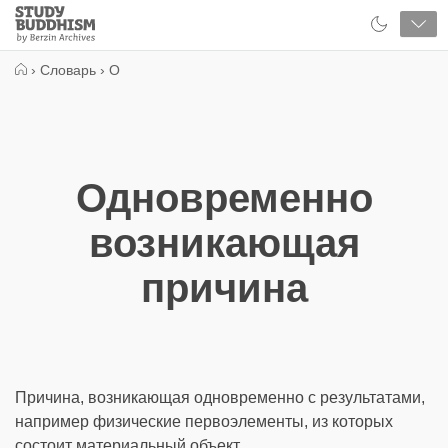
Close
Study
Buddhism
Home
›
Словарь
›
О
Одновременно
возникающая
причина
Причина, возникающая одновременно с результатами,
например физические первоэлементы, из которых
состоит материальный объект.