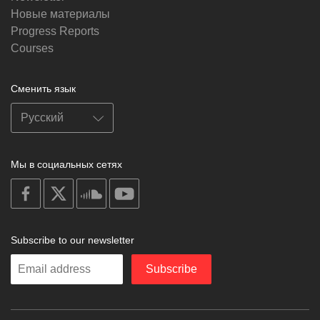
Новые материалы
Progress Reports
Courses
Сменить язык
Мы в социальных сетях
on
on
on
on
facebook
X
soundcloud
youtube
Subscribe to our newsletter
Enter
Subscribe
your
email