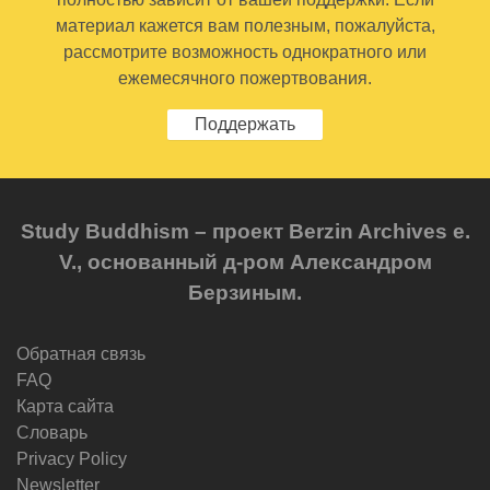
материал кажется вам полезным, пожалуйста,
рассмотрите возможность однократного или
ежемесячного пожертвования.
Поддержать
Study Buddhism – проект Berzin Archives e.
V., основанный д-ром Александром
Берзиным.
Обратная связь
FAQ
Карта сайта
Словарь
Privacy Policy
Newsletter