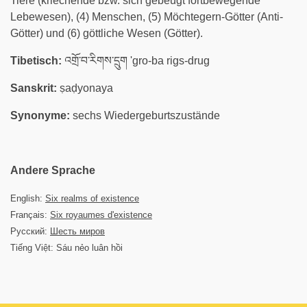
Tiere (kriechende bzw. sich gebeugt fortbewegende
Lebewesen), (4) Menschen, (5) Möchtegern-Götter (Anti-
Götter) und (6) göttliche Wesen (Götter).
Tibetisch:
འགྲོ་བ་རིགས་དྲུག 'gro-ba rigs-drug
Sanskrit:
ṣaḍyonaya
Synonyme:
sechs Wiedergeburtszustände
Andere Sprache
English:
Six realms of existence
Français:
Six royaumes d'existence
Русский:
Шесть миров
Tiếng Việt: Sáu nẻo luân hồi