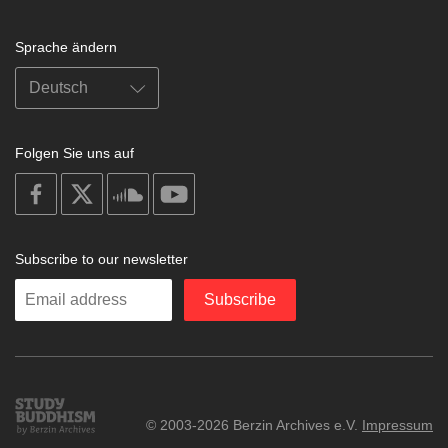
Sprache ändern
Folgen Sie uns auf
on
on
on
on
facebook
X
soundcloud
youtube
Subscribe to our newsletter
Enter
Subscribe
your
email
Study
© 2003-2026 Berzin Archives e.V.
Impressum
Buddhism