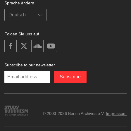
Sprache ändern
Folgen Sie uns auf
on
on
on
on
facebook
X
soundcloud
youtube
Subscribe to our newsletter
Enter
Subscribe
your
email
Study
© 2003-2026 Berzin Archives e.V.
Impressum
Buddhism
Home