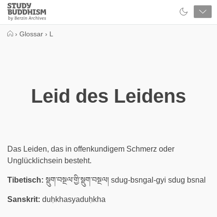
Close
Study
Buddhism
Home
›
Glossar
›
L
Leid des Leidens
Das Leiden, das in offenkundigem Schmerz oder
Unglücklichsein besteht.
Tibetisch:
སྡུག་བསྔལ་གྱི་སྡུག་བསྔལ། sdug-bsngal-gyi sdug bsnal
Sanskrit:
duḥkhasyaduḥkha