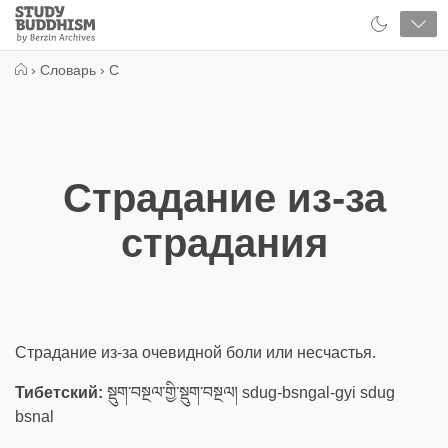
Close
Study
Buddhism
Home
›
Словарь
›
С
Страдание из-за
страдания
Страдание из-за очевидной боли или несчастья.
Тибетский:
སྡུག་བསྔལ་གྱི་སྡུག་བསྔལ། sdug-bsngal-gyi sdug
bsnal