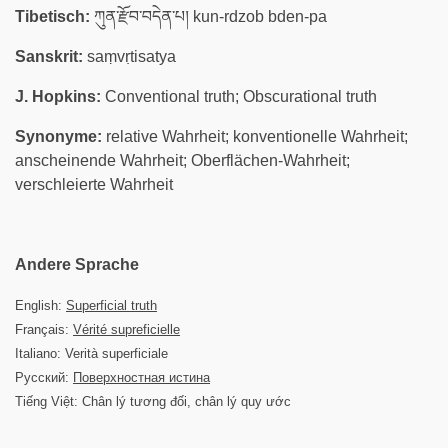
Tibetisch:
ཀུན་རྫོབ་བདེན་པ། kun-rdzob bden-pa
Sanskrit:
saṃvṛtisatya
J. Hopkins:
Conventional truth; Obscurational truth
Synonyme:
relative Wahrheit; konventionelle Wahrheit;
anscheinende Wahrheit; Oberflächen-Wahrheit;
verschleierte Wahrheit
Andere Sprache
English:
Superficial truth
Français:
Vérité supreficielle
Italiano: Verità superficiale
Русский:
Поверхностная истина
Tiếng Việt: Chân lý tương đối, chân lý quy ước