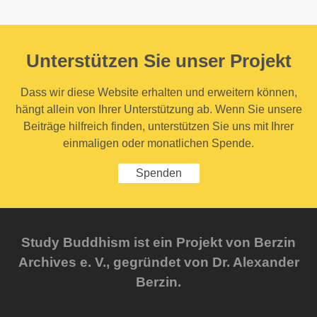
Unterstützen Sie unser Projekt
Dass wir diese Website erhalten und erweitern können,
hängt allein von Ihrer Unterstützung ab. Wenn Sie unsere
Beiträge hilfreich finden, unterstützen Sie uns mit Ihrer
einmaligen oder monatlichen Spende.
Spenden
Study Buddhism ist ein Projekt von Berzin
Archives e. V., gegründet von Dr. Alexander
Berzin.