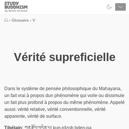
Close
Study
Buddhism
Home
›
Glossaire
›
V
Vérité supreficielle
Dans le système de pensée philosophique du Mahayana,
un fait vrai à propos dun phénomène qui voile ou dissimule
un fait plus profond à propos du même phénomène. Appelé
aussi: vérité relative, vérité conventionnelle, vérité
apparente, vérité de surface.
Tibétain:
ཀུན་རྫོབ་བདེན་པ། kun-rdzob bden-pa