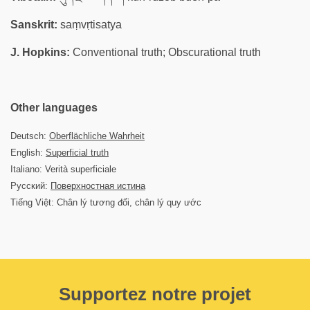
Sanskrit:
saṃvṛtisatya
J. Hopkins:
Conventional truth; Obscurational truth
Other languages
Deutsch:
Oberflächliche Wahrheit
English:
Superficial truth
Italiano: Verità superficiale
Русский:
Поверхностная истина
Tiếng Việt: Chân lý tương đối, chân lý quy ước
Supportez notre projet