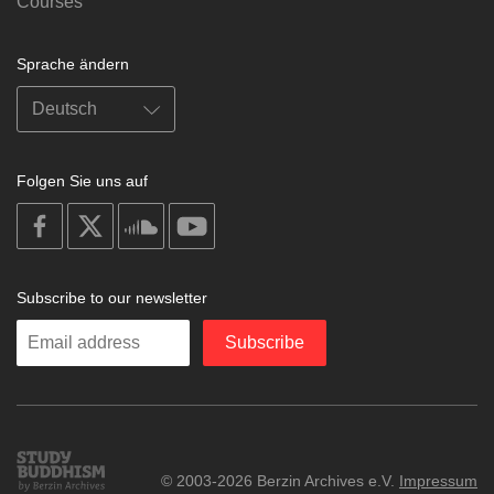
Courses
Sprache ändern
Folgen Sie uns auf
on
on
on
on
facebook
X
soundcloud
youtube
Subscribe to our newsletter
Enter
Subscribe
your
email
Study
© 2003-2026 Berzin Archives e.V.
Impressum
Buddhism