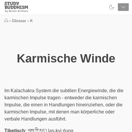
Close
Study
Buddhism
Home
›
Glossar
›
K
Karmische Winde
Im Kalachakra System die subtilen Energiewinde, die die
karmischen Impulse tragen - entweder die karmischen
Impulse, die einen in Handlungen hineinziehen, oder die
karmischen Impulse, mit denen man körperliche oder
verbale Handlungen ausführt.
Tibetisch:
ལས་ཀྱི་རུང་། las-kyi rlung