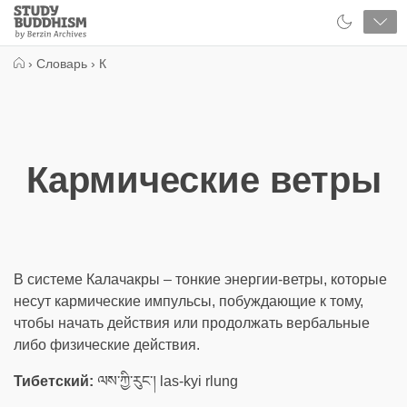
Close
Study
Buddhism
Home
›
Словарь
›
К
Кармические ветры
В системе Калачакры – тонкие энергии-ветры, которые
несут кармические импульсы, побуждающие к тому,
чтобы начать действия или продолжать вербальные
либо физические действия.
Тибетский:
ལས་ཀྱི་རུང་། las-kyi rlung