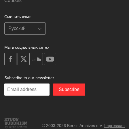
Courses
Сменить язык
Мы в социальных сетях
on
on
on
on
facebook
X
soundcloud
youtube
Subscribe to our newsletter
Enter
Subscribe
your
email
Study
© 2003-2026 Berzin Archives e.V.
Impressum
Buddhism