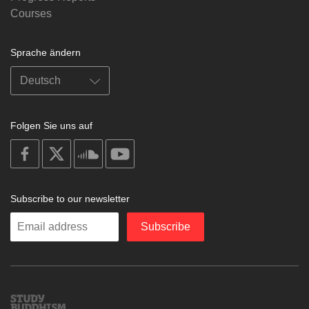
Courses
Sprache ändern
Folgen Sie uns auf
on
on
on
on
facebook
X
soundcloud
youtube
Subscribe to our newsletter
Enter
Subscribe
your
email
Study