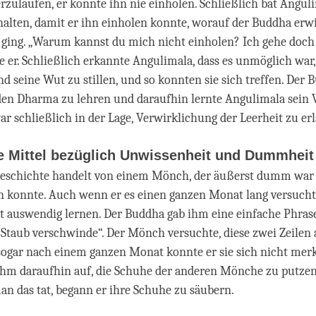
rzulaufen, er konnte ihn nie einholen. Schließlich bat Angul
lten, damit er ihn einholen konnte, worauf der Buddha erwid
 ging. „Warum kannst du mich nicht einholen? Ich gehe doch
e er. Schließlich erkannte Angulimala, dass es unmöglich war,
d seine Wut zu stillen, und so konnten sie sich treffen. Der 
en Dharma zu lehren und daraufhin lernte Angulimala sein 
r schließlich in der Lage, Verwirklichung der Leerheit zu e
e Mittel bezüglich Unwissenheit und Dummheit
Geschichte handelt von einem Mönch, der äußerst dumm war
 konnte. Auch wenn er es einen ganzen Monat lang versucht
t auswendig lernen. Der Buddha gab ihm eine einfache Phras
Staub verschwinde“. Der Mönch versuchte, diese zwei Zeilen
sogar nach einem ganzen Monat konnte er sie sich nicht mer
hm daraufhin auf, die Schuhe der anderen Mönche zu putzen
an das tat, begann er ihre Schuhe zu säubern.