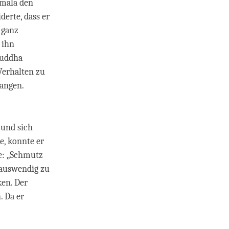
imala den
erte, dass er
 ganz
 ihn
Buddha
Verhalten zu
rlangen.
 und sich
e, konnte er
e: „Schmutz
 auswendig zu
ken. Der
. Da er