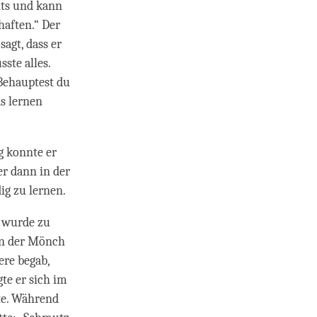
hts und kann
haften.“ Der
agt, dass er
sste alles.
 Behauptest du
as lernen
g konnte er
er dann in der
dig zu lernen.
s wurde zu
nn der Mönch
ere begab,
gte er sich im
te. Während