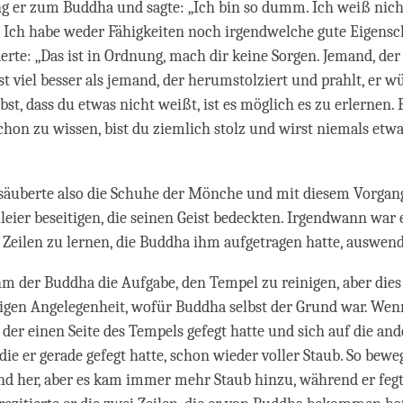
g er zum Buddha und sagte: „Ich bin so dumm. Ich weiß nic
. Ich habe weder Fähigkeiten noch irgendwelche gute Eigensc
rte: „Das ist in Ordnung, mach dir keine Sorgen. Jemand, der s
st viel besser als jemand, der herumstolziert und prahlt, er wü
st, dass du etwas nicht weißt, ist es möglich es zu erlernen.
schon zu wissen, bist du ziemlich stolz und wirst niemals etw
säuberte also die Schuhe der Mönche und mit diesem Vorgan
hleier beseitigen, die seinen Geist bedeckten. Irgendwann war 
i Zeilen zu lernen, die Buddha ihm aufgetragen hatte, auswen
m der Buddha die Aufgabe, den Tempel zu reinigen, aber die
rigen Angelegenheit, wofür Buddha selbst der Grund war. We
 der einen Seite des Tempels gefegt hatte und sich auf die and
 die er gerade gefegt hatte, schon wieder voller Staub. So bewe
nd her, aber es kam immer mehr Staub hinzu, während er feg