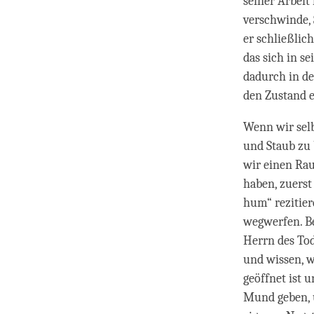
seiner Arbeit
verschwinde, 
er schließlic
das sich in s
dadurch in d
den Zustand e
Wenn wir sel
und Staub zu 
wir einen Ra
haben, zuers
hum“ rezitier
wegwerfen. Be
Herrn des Tod
und wissen, w
geöffnet ist 
Mund geben, u