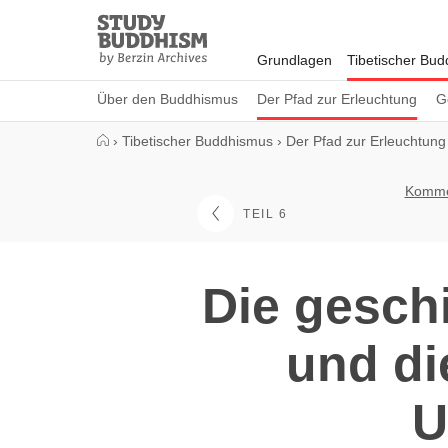
Close
Study
Buddhism
Grundlagen
Tibetischer Bu
Home
Über den Buddhismus
Der Pfad zur Erleuchtung
G
›
Tibetischer Buddhismus
›
Der Pfad zur Erleuchtung
Kommen
TEIL 6
Die gesch
und di
U