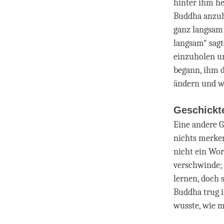
hinter ihm he
Buddha anzuha
ganz langsam
langsam“ sagt
einzuholen un
begann, ihm d
ändern und wa
Geschickt
Eine andere 
nichts merken
nicht ein Wor
verschwinde; 
lernen, doch 
Buddha trug i
wusste, wie m