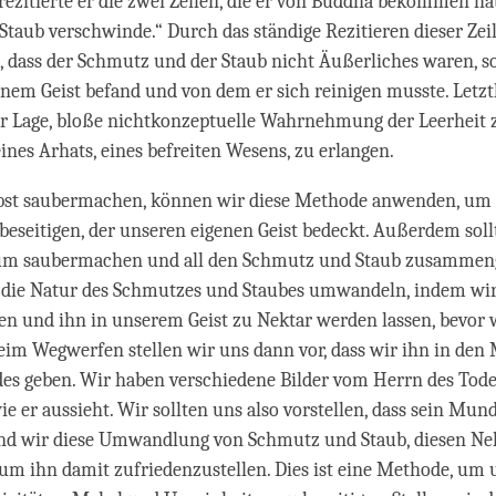
 rezitierte er die zwei Zeilen, die er von Buddha bekommen h
Staub verschwinde.“ Durch das ständige Rezitieren dieser Zei
h, dass der Schmutz und der Staub nicht Äußerliches waren, s
einem Geist befand und von dem er sich reinigen musste. Letzt
er Lage, bloße nichtkonzeptuelle Wahrnehmung der Leerheit
ines Arhats, eines befreiten Wesens, zu erlangen.
bst saubermachen, können wir diese Methode anwenden, um
beseitigen, der unseren eigenen Geist bedeckt. Außerdem soll
um saubermachen und all den Schmutz und Staub zusammen
t die Natur des Schmutzes und Staubes umwandeln, indem wi
en und ihn in unserem Geist zu Nektar werden lassen, bevor 
im Wegwerfen stellen wir uns dann vor, dass wir ihn in den
es geben. Wir haben verschiedene Bilder vom Herrn des Tod
ie er aussieht. Wir sollten uns also vorstellen, dass sein Mun
und wir diese Umwandlung von Schmutz und Staub, diesen Nekt
m ihn damit zufriedenzustellen. Dies ist eine Methode, um 