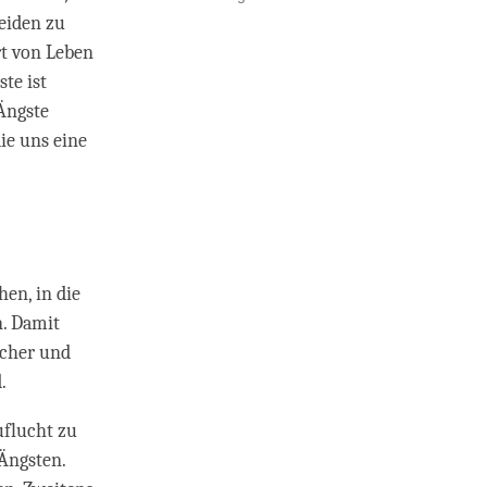
eiden zu
rt von Leben
te ist
Ängste
ie uns eine
en, in die
n. Damit
icher und
d.
uflucht zu
 Ängsten.