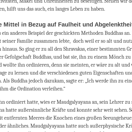
ivitäten, Makel und Unreinheiten zu beseitigen. Stellen wir 
en, hilft uns das auch, ein langes Leben zu haben.
 Mittel in Bezug auf Faulheit und Abgelenkthei
 ein anderes Beispiel der geschickten Methoden Buddhas an. 
 seiner Familie zusammen lebte, doch weil er so alt und nutz
n hinaus. So ging er zu all den Shravakas, einer bestimmten G
er Gefolgschaft Buddhas, und bat sie, ihn zu einem Mönch z
wollte ihn ordinieren, denn sie meinten, er wäre zu alt und
age zu lernen und die verschiedenen guten Eigenschaften un
. Als Buddha jedoch dazukam, sagte er: „Ich werde ihn zu 
hm die Ordination verleihen.“
n ordiniert hatte, wies er Maudgalyayana an, sein Lehrer zu 
 hatte außersinnliche Kräfte und konnte sehr weit sehen. S
it entfernten Meeres die Knochen eines großen Seeungeheuers
der ähnliches. Maudgalyayana hatte auch außerphysische Kr