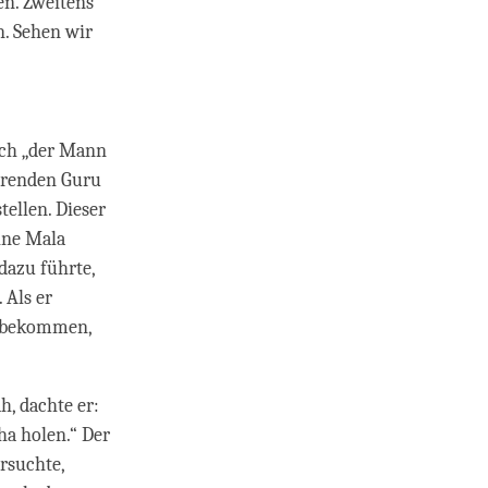
en. Zweitens
n. Sehen wir
ich „der Mann
ührenden Guru
ellen. Dieser
ine Mala
dazu führte,
 Als er
u bekommen,
, dachte er:
a holen.“ Der
rsuchte,