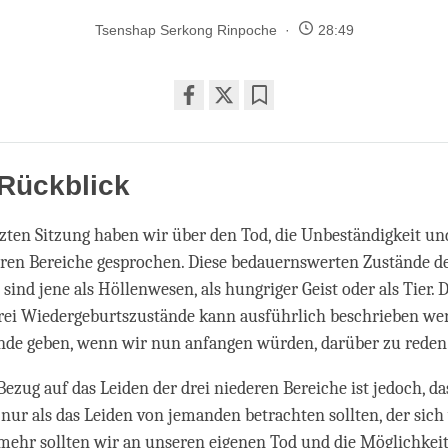
Tsenshap Serkong Rinpoche
28:49
Share
Bookmark
on
facebook
 Rückblick
tzten Sitzung haben wir über den Tod, die Unbeständigkeit un
eren Bereiche gesprochen. Diese bedauernswerten Zustände d
sind jene als Höllenwesen, als hungriger Geist oder als Tier. 
drei Wiedergeburtszustände kann ausführlich beschrieben wer
nde geben, wenn wir nun anfangen würden, darüber zu reden
Bezug auf das Leiden der drei niederen Bereiche ist jedoch, da
 nur als das Leiden von jemanden betrachten sollten, der sich
lmehr sollten wir an unseren eigenen Tod und die Möglichkeit