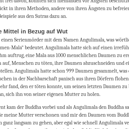
ht frei davon, könnten sich niemanden vor Ängsten beschütz
hickt in ihren Methoden, andere von ihren Ängsten zu befreie
Beispiele aus den Sutras dazu an.
 Mittel in Bezug auf Wut
l einen Serienmörder mit dem Namen Angulimala, was wörtl
men-Mala“ bedeutet. Angulimala hatte sich auf einen irref
 ihm auftrug, eine Mala aus 1000 menschlichen Daumen zu erst
m auf, Menschen zu töten, ihre Daumen abzuschneiden und e
tellen. Angulimala hatte schon 999 Daumen gesammelt, was 
schen in der Nachbarschaft panisch aus ihren Dörfern flohen.
hr fand, den er töten konnte, um seinen letzten Daumen z
an, sich ihn von seiner eigenen Mutter zu holen.
t kam der Buddha vorbei und als Angulimala den Buddha sah
rde meine Mutter verschonen und mir den Daumen vom Buddh
 ganz langsam zu gehen, aber egal wie schnell Angulimala ve