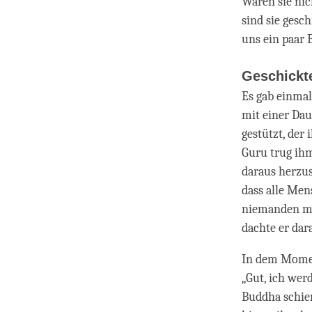
Wären sie nic
sind sie gesc
uns ein paar 
Geschickte
Es gab einma
mit einer Dau
gestützt, der
Guru trug ih
daraus herzus
dass alle Men
niemanden me
dachte er dar
In dem Momen
„Gut, ich we
Buddha schien