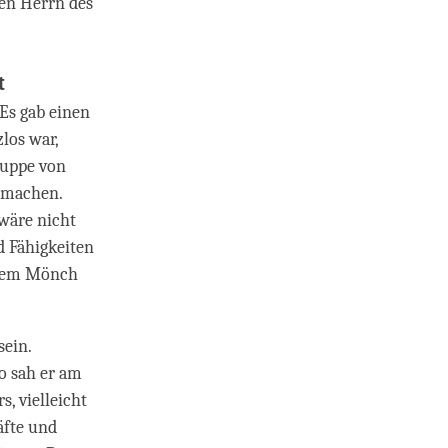
den Herrn des
t
Es gab einen
los war,
ruppe von
u machen.
 wäre nicht
d Fähigkeiten
einem Mönch
sein.
o sah er am
, vielleicht
äfte und