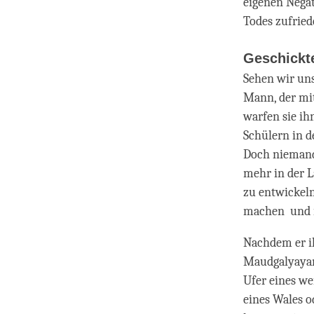
eigenen Negat
Todes zufried
Geschickte
Sehen wir uns
Mann, der mit
warfen sie ih
Schülern in d
Doch niemand 
mehr in der L
zu entwickeln
machen und i
Nachdem er ih
Maudgalyayana
Ufer eines we
eines Wales o