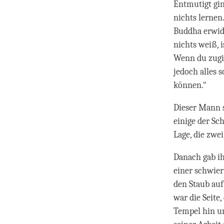
Entmutigt gin
nichts lernen
Buddha erwide
nichts weiß, i
Wenn du zugib
jedoch alles 
können.“
Dieser Mann 
einige der Sc
Lage, die zwe
Danach gab ih
einer schwie
den Staub auf
war die Seite,
Tempel hin u