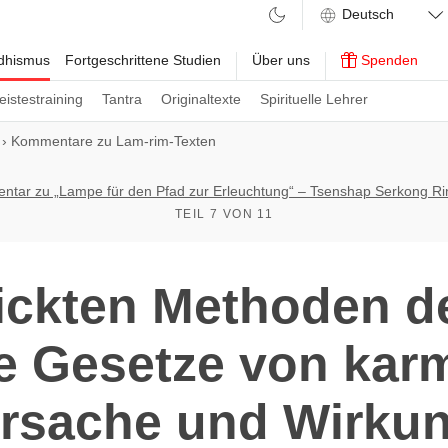
ddhismus
Fortgeschrittene Studien
Über uns
Spenden
eistestraining
Tantra
Originaltexte
Spirituelle Lehrer
›
Kommentare zu Lam-rim-Texten
tar zu „Lampe für den Pfad zur Erleuchtung“ – Tsenshap Serkong R
TEIL 7 VON 11
ickten Methoden 
e Gesetze von kar
rsache und Wirku