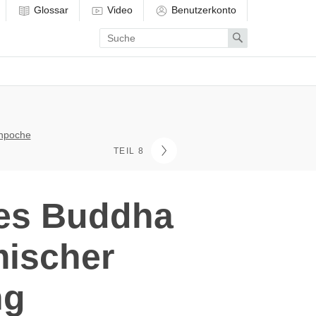
Glossar
Video
Benutzerkonto
Enter
Search
search
term
inpoche
TEIL 8
des Buddha
mischer
ng