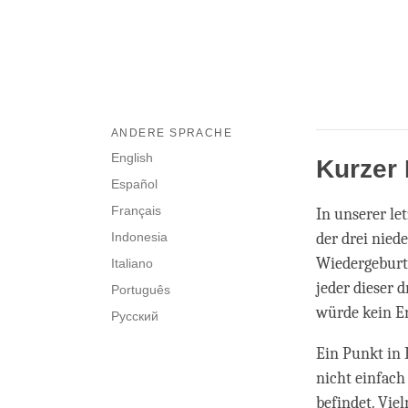
ANDERE SPRACHE
English
Kurzer
Español
Français
In unserer le
Indonesia
der drei nied
Wiedergeburt 
Italiano
jeder dieser 
Português
würde kein E
Русский
Ein Punkt in 
nicht einfach
befindet. Vie