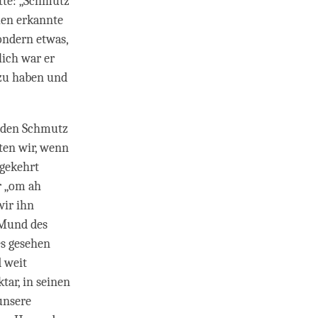
atte: „Schmutz
len erkannte
ondern etwas,
lich war er
 zu haben und
 den Schmutz
ten wir, wenn
gekehrt
r „om ah
wir ihn
 Mund des
es gesehen
d weit
ar, in seinen
unsere