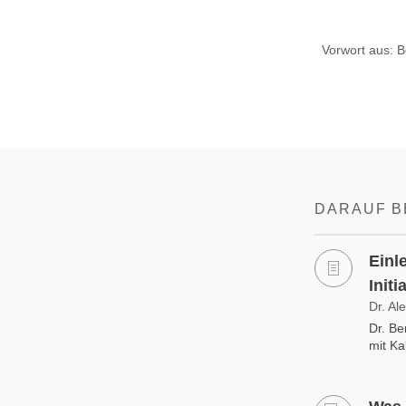
Vorwort aus: B
DARAUF B
Einl
Initi
Dr. Al
Dr. Be
mit Ka