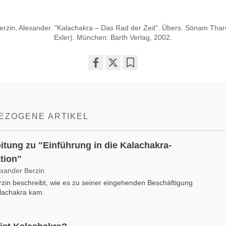
erzin, Alexander. "Kalachakra – Das Rad der Zeit". Übers. Sönam Tha
Exler). München: Barth Verlag, 2002.
Share
Bookmark
on
facebook
EZOGENE ARTIKEL
eitung zu "Einführung in die Kalachakra-
ation"
exander Berzin
rzin beschreibt, wie es zu seiner eingehenden Beschäftigung
lachakra kam.