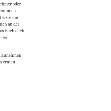
lnehmer oder
ment noch
 viele, die
hmen an der
 das Buch auch
e der
teilzunehmen
n ernten