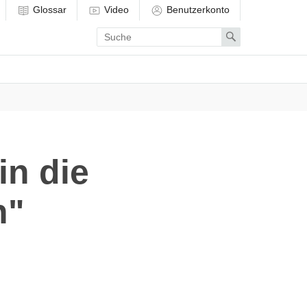
Glossar
Video
Benutzerkonto
Enter
Search
search
term
in die
n"