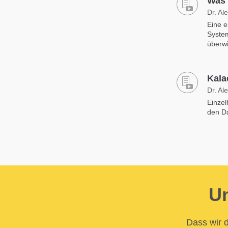
Was 
Dr. Al
Eine e
System
überwi
Kala
Dr. Al
Einzel
den D
Un
Dass wir d