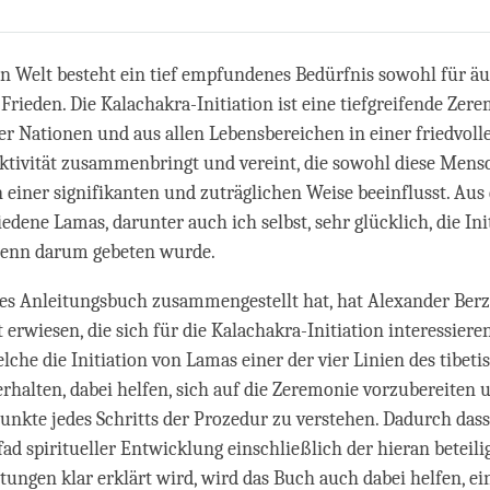
Share
Bookmark
on
facebook
n Welt besteht ein tief empfundenes Bedürfnis sowohl für ä
Frieden. Die Kalachakra-Initiation ist eine tiefgreifende Zere
r Nationen und aus allen Lebensbereichen in einer friedvolle
Aktivität zusammenbringt und vereint, die sowohl diese Men
 einer signifikanten und zuträglichen Weise beeinflusst. Au
edene Lamas, darunter auch ich selbst, sehr glücklich, die Ini
wenn darum gebeten wurde.
es Anleitungsbuch zusammengestellt hat, hat Alexander Berz
 erwiesen, die sich für die Kalachakra-Initiation interessieren
che die Initiation von Lamas einer der vier Linien des tibeti
halten, dabei helfen, sich auf die Zeremonie vorzubereiten 
Punkte jedes Schritts der Prozedur zu verstehen. Dadurch dass
ad spiritueller Entwicklung einschließlich der hieran beteil
tungen klar erklärt wird, wird das Buch auch dabei helfen, ein