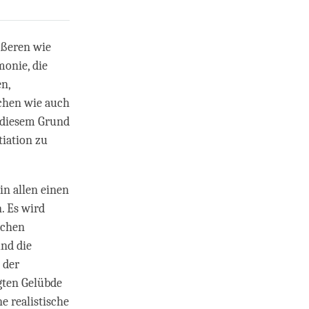
ußeren wie
monie, die
n,
schen wie auch
s diesem Grund
tiation zu
in allen einen
. Es wird
schen
und die
 der
igten Gelübde
e realistische