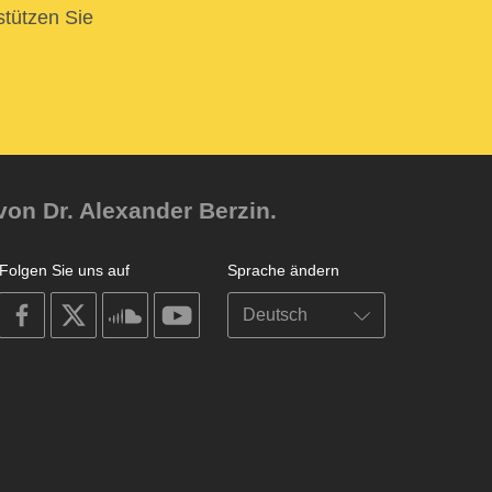
stützen Sie
von Dr. Alexander Berzin.
Folgen Sie uns auf
Sprache ändern
on
on
on
on
facebook
X
soundcloud
youtube