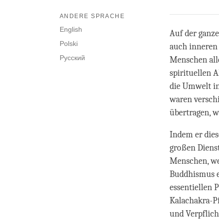
ANDERE SPRACHE
English
Auf der ganze
Polski
auch inneren 
Русский
Menschen alle
spirituellen 
die Umwelt in
waren verschi
übertragen, 
Indem er dies
großen Dienst
Menschen, wel
Buddhismus er
essentiellen 
Kalachakra-Pf
und Verpflich