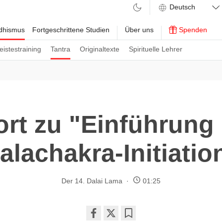
ddhismus
Fortgeschrittene Studien
Über uns
Spenden
eistestraining
Tantra
Originaltexte
Spirituelle Lehrer
rt zu "Einführung 
alachakra-Initiatio
Der 14. Dalai Lama
01:25