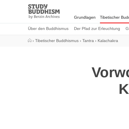
Close
Study
Buddhism
Grundlagen
Tibetischer Bu
Home
Über den Buddhismus
Der Pfad zur Erleuchtung
G
›
Tibetischer Buddhismus
›
Tantra
›
Kalachakra
Vorwo
K