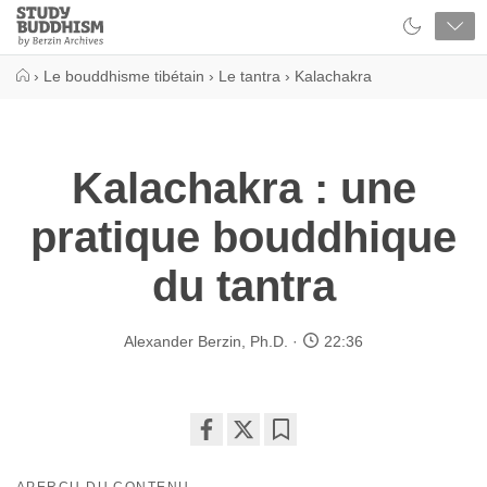
Close
Study
Buddhism
Home
›
Le bouddhisme tibétain
›
Le tantra
›
Kalachakra
Kalachakra : une
pratique bouddhique
du tantra
Alexander Berzin, Ph.D.
22:36
Share
Bookmark
on
APERÇU DU CONTENU