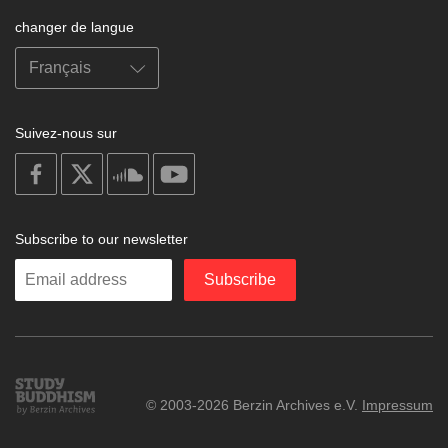
changer de langue
Suivez-nous sur
on
on
on
on
facebook
X
soundcloud
youtube
Subscribe to our newsletter
Enter
Subscribe
your
email
Study
© 2003-2026 Berzin Archives e.V.
Impressum
Buddhism
Home