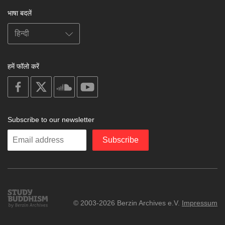
भाषा बदलें
हमें फॉलो करें
on
on
on
on
facebook
X
soundcloud
youtube
Subscribe to our newsletter
Enter
Subscribe
your
email
Study
© 2003-2026 Berzin Archives e.V.
Impressum
Buddhism
Home