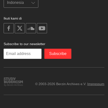
Ikuti kami di
on
on
on
on
facebook
X
soundcloud
youtube
Subscribe to our newsletter
Enter
Subscribe
your
email
Study
© 2003-2026 Berzin Archives e.V.
Impressum
Buddhism
Home