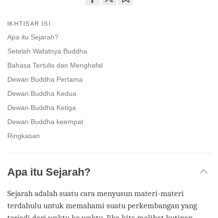
Share
Bookmark
on
IKHTISAR ISI
facebook
Apa itu Sejarah?
Setelah Wafatnya Buddha
Bahasa Tertulis dan Menghafal
Dewan Buddha Pertama
Dewan Buddha Kedua
Dewan Buddha Ketiga
Dewan Buddha keempat
Ringkasan
Apa itu Sejarah?
Sejarah adalah suatu cara menyusun materi-materi
terdahulu untuk memahami suatu perkembangan yang
terjadi dari waktu ke waktu. Jika kita melihat kutipan,