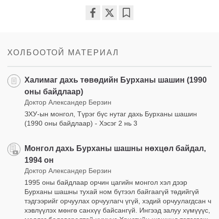
Share
Bookmark
on
facebook
ХОЛБООТОЙ МАТЕРИАЛ
Халимаг дахь төвөдийн Бурханы шашин (1990
оны байдлаар)
Доктор Александер Берзин
ЗХУ-ын монгол, Түрэг бүс нутаг дахь Бурханы шашин
(1990 оны байдлаар) - Хэсэг 2 нь 3
Монгол дахь Бурханы шашны нөхцөл байдал,
1994 он
Доктор Александер Берзин
1995 оны байдлаар орчин цагийн монгол хэл дээр
Бурханы шашны тухай ном бүтээл байгаагүй төдийгүй
тэдгээрийг орчуулах орчуулагч үгүй, хэдий орчуулагдсан ч
хэвлүүлэх мөнгө санхүү байсангүй. Ингээд залуу хүмүүүс,