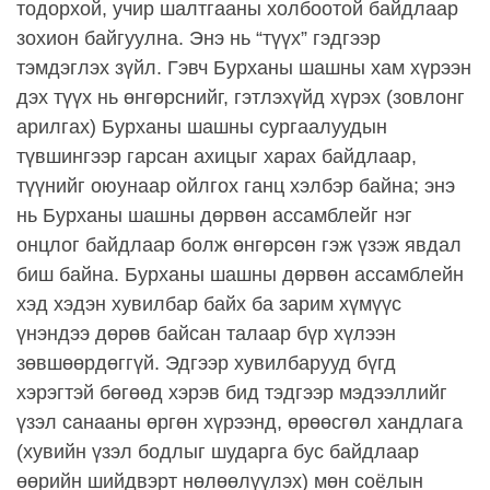
тодорхой, учир шалтгааны холбоотой байдлаар
зохион байгуулна. Энэ нь “түүх” гэдгээр
тэмдэглэх зүйл. Гэвч Бурханы шашны хам хүрээн
дэх түүх нь өнгөрснийг, гэтлэхүйд хүрэх (зовлонг
арилгах) Бурханы шашны сургаалуудын
түвшингээр гарсан ахицыг харах байдлаар,
түүнийг оюунаар ойлгох ганц хэлбэр байна; энэ
нь Бурханы шашны дөрвөн ассамблейг нэг
онцлог байдлаар болж өнгөрсөн гэж үзэж явдал
биш байна. Бурханы шашны дөрвөн ассамблейн
хэд хэдэн хувилбар байх ба зарим хүмүүс
үнэндээ дөрөв байсан талаар бүр хүлээн
зөвшөөрдөггүй. Эдгээр хувилбарууд бүгд
хэрэгтэй бөгөөд хэрэв бид тэдгээр мэдээллийг
үзэл санааны өргөн хүрээнд, өрөөсгөл хандлага
(хувийн үзэл бодлыг шударга бус байдлаар
өөрийн шийдвэрт нөлөөлүүлэх) мөн соёлын