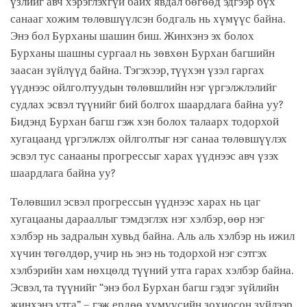
үзлийг авч хэрэглэхгүй байх явдал бөгөөд эдгээр бүх
санааг хожим төлөвшүүлсэн бодгаль нь хүмүүс байна.
Энэ бол Бурханы шашин биш. Жинхэнэ эх болох
Бурханы шашны сургаал нь зөвхөн Бурхан багшийн
заасан зүйлүүд байна. Тэгэхээр, түүхэн үзэл гаргах
үүднээс ойлголтуудын төлөвшлийн нэг үргэлжлэлийг
судлах эсвэл түүнийг бий болгох шаардлага байна уу?
Бидэнд Бурхан багш гэж хэн болох талаарх тодорхой
хугацаанд үргэлжлэх ойлголтыг нэг санаа төлөвшүүлэх
эсвэл тус санааны прогрессыг харах үүднээс авч үзэх
шаардлага байна уу?
Төлөвшил эсвэл прогрессын үүднээс харах нь цаг
хугацааны дарааллыг тэмдэглэх нэг хэлбэр, өөр нэг
хэлбэр нь задралын хувьд байна. Аль аль хэлбэр нь ижил
хүчин төгөлдөр, учир нь энэ нь тодорхой нэг сэтгэх
хэлбэрийн хам нөхцөлд түүний утга гарах хэлбэр байна.
Эсвэл, та түүнийг “энэ бол Бурхан багш гэдэг зүйлийн
жинхэнэ утга” – гэж ердөө хүмүүсийн зохиосон зүйлээр