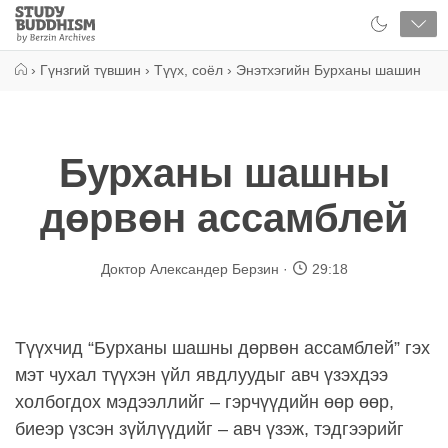
Close
Study
Buddhism
Home
›
Гүнзгий түвшин
›
Түүх, соёл
›
Энэтхэгийн Бурханы шашин
Бурханы шашны
дөрвөн ассамблей
Доктор Александер Берзин
29:18
Түүхчид “Бурханы шашны дөрвөн ассамблей” гэх
мэт чухал түүхэн үйл явдлуудыг авч үзэхдээ
холбогдох мэдээллийг – гэрчүүдийн өөр өөр,
биеэр үзсэн зүйлүүдийг – авч үзэж, тэдгээрийг