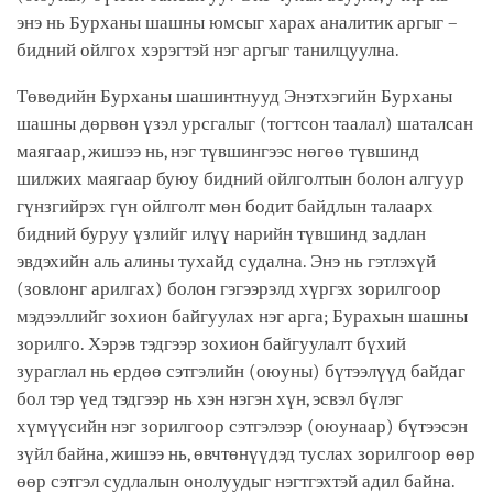
энэ нь Бурханы шашны юмсыг харах аналитик аргыг –
бидний ойлгох хэрэгтэй нэг аргыг танилцуулна.
Төвөдийн Бурханы шашинтнууд Энэтхэгийн Бурханы
шашны дөрвөн үзэл урсгалыг (тогтсон таалал) шаталсан
маягаар, жишээ нь, нэг түвшингээс нөгөө түвшинд
шилжих маягаар буюу бидний ойлголтын болон алгуур
гүнзгийрэх гүн ойлголт мөн бодит байдлын талаарх
бидний буруу үзлийг илүү нарийн түвшинд задлан
эвдэхийн аль алины тухайд судална. Энэ нь гэтлэхүй
(зовлонг арилгах) болон гэгээрэлд хүргэх зорилгоор
мэдээллийг зохион байгуулах нэг арга; Бурахын шашны
зорилго. Хэрэв тэдгээр зохион байгуулалт бүхий
зураглал нь ердөө сэтгэлийн (оюуны) бүтээлүүд байдаг
бол тэр үед тэдгээр нь хэн нэгэн хүн, эсвэл бүлэг
хүмүүсийн нэг зорилгоор сэтгэлээр (оюунаар) бүтээсэн
зүйл байна, жишээ нь, өвчтөнүүдэд туслах зорилгоор өөр
өөр сэтгэл судлалын онолуудыг нэгтгэхтэй адил байна.