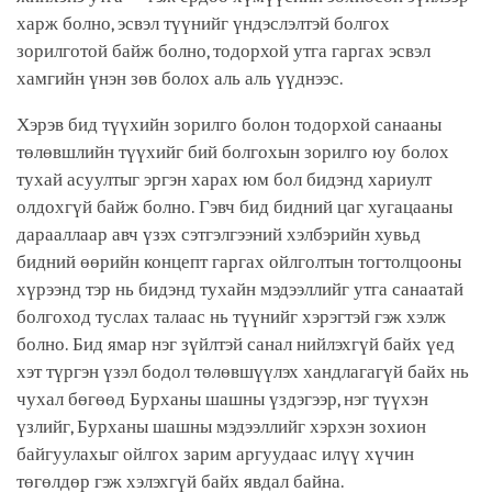
харж болно, эсвэл түүнийг үндэслэлтэй болгох
зорилготой байж болно, тодорхой утга гаргах эсвэл
хамгийн үнэн зөв болох аль аль үүднээс.
Хэрэв бид түүхийн зорилго болон тодорхой санааны
төлөвшлийн түүхийг бий болгохын зорилго юу болох
тухай асуултыг эргэн харах юм бол бидэнд хариулт
олдохгүй байж болно. Гэвч бид бидний цаг хугацааны
дарааллаар авч үзэх сэтгэлгээний хэлбэрийн хувьд
бидний өөрийн концепт гаргах ойлголтын тогтолцооны
хүрээнд тэр нь бидэнд тухайн мэдээллийг утга санаатай
болгоход туслах талаас нь түүнийг хэрэгтэй гэж хэлж
болно. Бид ямар нэг зүйлтэй санал нийлэхгүй байх үед
хэт түргэн үзэл бодол төлөвшүүлэх хандлагагүй байх нь
чухал бөгөөд Бурханы шашны үздэгээр, нэг түүхэн
үзлийг, Бурханы шашны мэдээллийг хэрхэн зохион
байгуулахыг ойлгох зарим аргуудаас илүү хүчин
төгөлдөр гэж хэлэхгүй байх явдал байна.