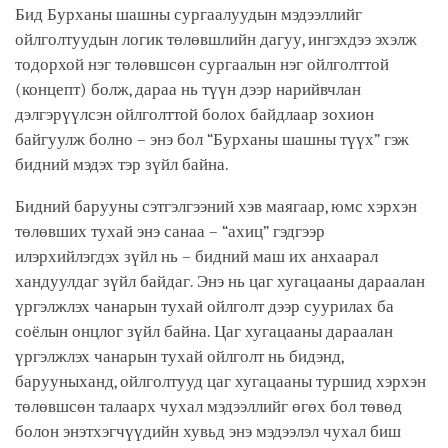
Бид Бурханы шашны сургаалуудын мэдээллийг
ойлголтуудын логик төлөвшлийн дагуу, ингэхдээ эхэлж
тодорхой нэг төлөвшсөн сургаалын нэг ойлголттой
(концепт) болж, дараа нь түүн дээр нарийвчлан
дэлгэрүүлсэн ойлголттой болох байдлаар зохион
байгуулж болно – энэ бол “Бурханы шашны түүх” гэж
бидний мэдэх тэр зүйл байна.
Бидний барууны сэтгэлгээний хэв маягаар, юмс хэрхэн
төлөвших тухай энэ санаа – “ахиц” гэдгээр
илэрхийлэгдэх зүйл нь – бидний маш их анхаарал
хандуулдаг зүйл байдаг. Энэ нь цаг хугацааны дараалан
үргэлжлэх чанарын тухай ойлголт дээр суурилах ба
соёлын онцлог зүйл байна. Цаг хугацааны дараалан
үргэлжлэх чанарын тухай ойлголт нь бидэнд,
барууныханд, ойлголтууд цаг хугацааны туршид хэрхэн
төлөвшсөн талаарх чухал мэдээллийг өгөх бол төвөд
болон энэтхэгчүүдийн хувьд энэ мэдээлэл чухал биш