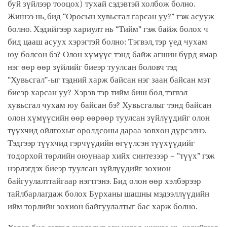
буй зүйлээр тооцох) тухай сэдэвтэй холбож болно.
Жишээ нь, бид “Оросын хувьсгал гарсан уу?” гэж асууж
болно. Хэдийгээр хариулт нь “Тийм” гэж байж болох ч
бид цааш асуух хэрэгтэй болно: Тэгвэл, тэр үед чухам
юу болсон бэ? Олон хүмүүс тэнд байж агшин бүрд ямар
нэг өөр өөр зүйлийг биеэр туулсан боловч тэд
“Хувьсгал”-ыг тэдний харж байсан нэг заан байсан мэт
биеэр харсан уу? Хэрэв тэр тийм биш бол, тэгвэл
хувьсгал чухам юу байсан бэ? Хувьсгалыг тэнд байсан
олон хүмүүсийн өөр өөрөөр туулсан зүйлүүдийг олон
түүхчид ойлгохыг оролдсоны дараа зөвхөн дүрсэлнэ.
Тэдгээр түүхчид гэрчүүдийн өгүүлсэн түүхүүдийг
тодорхой төрлийн оюунаар хийх синтезээр – “түүх” гэж
нэрлэгдэх биеэр туулсан зүйлүүдийг зохион
байгуулалттайгаар нэгтгэнэ. Бид олон өөр хэлбэрээр
тайлбарлагдаж болох Бурханы шашны мэдээллүүдийн
ийм төрлийн зохион байгуулалтыг бас харж болно.