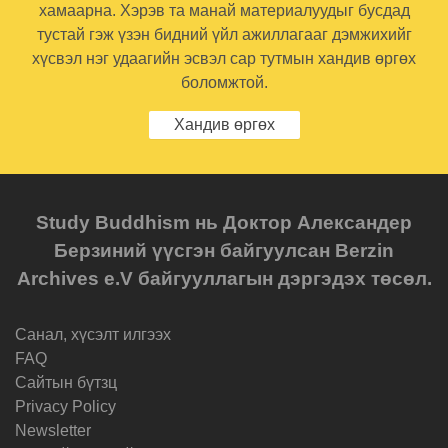
хамаарна. Хэрэв та манай материалуудыг бусдад
тустай гэж үзэн бидний үйл ажиллагааг дэмжихийг
хүсвэл нэг удаагийн эсвэл сар тутмын хандив өргөх
боломжтой.
Хандив өргөх
Study Buddhism нь Доктор Александер
Берзиний үүсгэн байгуулсан Berzin
Archives e.V байгууллагын дэргэдэх төсөл.
Санал, хүсэлт илгээх
FAQ
Cайтын бүтзц
Privacy Policy
Newsletter