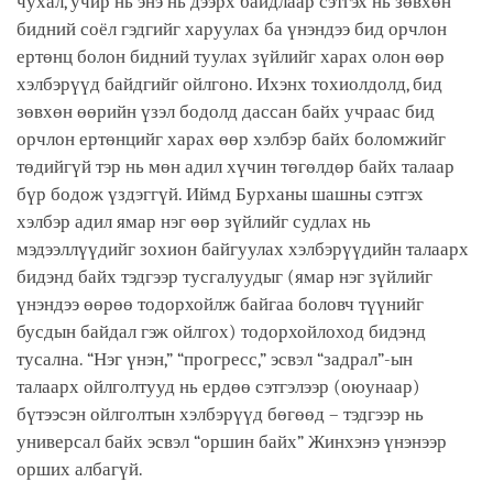
чухал, учир нь энэ нь дээрх байдлаар сэтгэх нь зөвхөн
бидний соёл гэдгийг харуулах ба үнэндээ бид орчлон
ертөнц болон бидний туулах зүйлийг харах олон өөр
хэлбэрүүд байдгийг ойлгоно. Ихэнх тохиолдолд, бид
зөвхөн өөрийн үзэл бодолд дассан байх учраас бид
орчлон ертөнцийг харах өөр хэлбэр байх боломжийг
төдийгүй тэр нь мөн адил хүчин төгөлдөр байх талаар
бүр бодож үздэггүй. Иймд Бурханы шашны сэтгэх
хэлбэр адил ямар нэг өөр зүйлийг судлах нь
мэдээллүүдийг зохион байгуулах хэлбэрүүдийн талаарх
бидэнд байх тэдгээр тусгалуудыг (ямар нэг зүйлийг
үнэндээ өөрөө тодорхойлж байгаа боловч түүнийг
бусдын байдал гэж ойлгох) тодорхойлоход бидэнд
тусална. “Нэг үнэн,” “прогресс,” эсвэл “задрал”-ын
талаарх ойлголтууд нь ердөө сэтгэлээр (оюунаар)
бүтээсэн ойлголтын хэлбэрүүд бөгөөд – тэдгээр нь
универсал байх эсвэл “оршин байх” Жинхэнэ үнэнээр
орших албагүй.