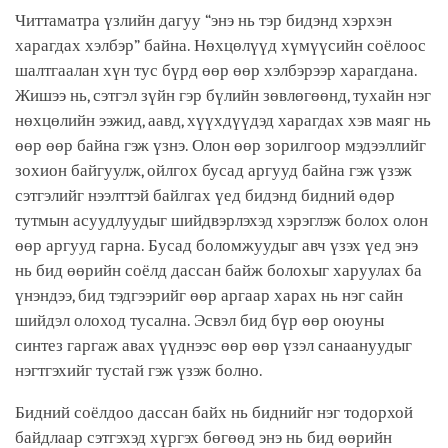
Читтаматра үзлийн дагуу “энэ нь тэр бидэнд хэрхэн
харагдах хэлбэр” байна. Нөхцөлүүд хүмүүсийн соёлоос
шалтгаалан хүн тус бүрд өөр өөр хэлбэрээр харагдана.
Жишээ нь, сэтгэл зүйн гэр бүлийн зөвлөгөөнд, тухайн нэг
нөхцөлийн ээжид, аавд, хүүхдүүдэд харагдах хэв маяг нь
өөр өөр байна гэж үзнэ. Олон өөр зорилгоор мэдээллийг
зохион байгуулж, ойлгох бусад аргууд байна гэж үзэж
сэтгэлийг нээлттэй байлгах үед бидэнд бидний өдөр
тутмын асуудлуудыг шийдвэрлэхэд хэрэглэж болох олон
өөр аргууд гарна. Бусад боломжуудыг авч үзэх үед энэ
нь бид өөрийн соёлд дассан байж болохыг харуулах ба
үнэндээ, бид тэдгээрийг өөр аргаар харах нь нэг сайн
шийдэл олоход тусална. Эсвэл бид бүр өөр оюуны
синтез гаргаж авах үүднээс өөр өөр үзэл санаануудыг
нэгтгэхийг тустай гэж үзэж болно.
Бидний соёлдоо дассан байх нь биднийг нэг тодорхой
байдлаар сэтгэхэд хүргэх бөгөөд энэ нь бид өөрийн