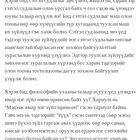
Хэрэв бид сэтгэл судлалыг авч үзвэл, жишээ нь, хэдийгээр
сэтгэл судлалын олон урсгал байх ч гол сэдэв нь үнэндээ
юуны талаар өгүүлэх вэ? Бид сэтгэл судлалыг маш олон
тооны өөр өөр хүмүүсийн түр хугацаанд туулсан маш
их зүйлүүд гэж хэлж болно. Сэтгэл судлаачид энэ үед
тэдгээр туулсан зүйлүүдийг нэг сэтгэл судлалын онолыг
ашиглан тайлбарласан нэг зохион байгуулалттай
зураглалын хүрээнд үзүүлнэ. Эдгээр туулсан зүйлүүдийг
зөвхөн нэг зураглалын хүрээнд бус харин тэдгээрийг
олон тооны тогтолцооны дагуу зохион байгуулан
үзүүлж болно.
Хэрэв бид философийн ухааны талаар асуух үед үнэндээ
ямар нэг зүйл өмнө өрнөсөн байх уу? Хариулт нь
“Мэдээж ямар нэг зүйл өрнөсөн” гэсэн хариулт байна.
Гэвч энэ нь тэдгээрийг “түүх” гэсэн синтезэд (өөр эсвэл
шинэ бүхэл зүйл гаргаж авах үүднээс өөр өөр санаа,
юмсыг холбон нэгтгэх) оруулсан ердөө нэг сэтгэлийн
(оюуны) бүтээл байсан уу? Энэ чухал асуулт, учир нь