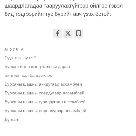
шаардлагадаа тааруулахгүйгээр ойлгоё гэвэл
бид тэдгээрийн тус бүрийг авч үзэх ёстой.
Share
Bookmark
on
АГУУЛГА
facebook
Түүх гэж юу вэ?
Бурхан багш жанц халсны дараа
Бичгийн хэл ба цээжлэх
Бурханы шашны анхдугаар ассамблей
Бурханы шашны хоёрдугаар ассамблей
Бурханы шашны гуравдугаар ассамблей
Бурханы шашны дөрөвдүгээр ассамблей
Дүгнэлт