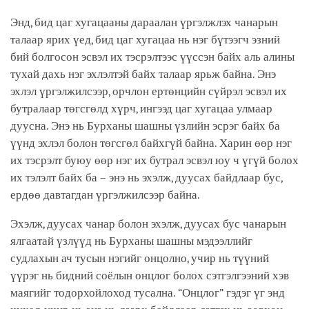
Энд, бид цаг хугацааны дараалан үргэлжлэх чанарын
талаар ярих үед, бид цаг хугацаа нь нэг бүтээгч эзний
бий болгосон эсвэл их тэсрэлтээс үүссэн байх аль алины
тухай дахь нэг эхлэлтэй байх талаар ярьж байна. Энэ
эхлэл үргэлжилсээр, орчлон ертөнцийн сүйрэл эсвэл их
бутралаар төгсгөлд хүрч, ингээд цаг хугацаа улмаар
дуусна. Энэ нь Бурханы шашны үзлийн эсрэг байх ба
үүнд эхлэл болон төгсгөл байхгүй байна. Харин өөр нэг
их тэсрэлт буюу өөр нэг их бутрал эсвэл юу ч үгүй болох
их тэлэлт байх ба – энэ нь эхэлж, дуусах байдлаар бус,
ердөө давтагдан үргэлжилсээр байна.
Эхэлж, дуусах чанар болон эхэлж, дуусах бус чанарын
ялгаатай үзлүүд нь Бурханы шашны мэдээллийг
судлахын ач тусын нэгийг онцолно, учир нь түүний
үүрэг нь бидний соёлын онцлог болох сэтгэлгээний хэв
маягийг тодорхойлоход тусална. “Онцлог” гэдэг үг энд