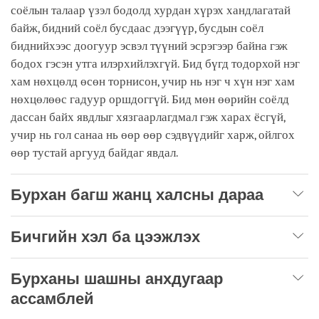
соёлын талаар үзэл бодолд хурдан хүрэх хандлагатай
байж, бидний соёл бусдаас дээгүүр, бусдын соёл
биднийхээс доогуур эсвэл түүний эсрэгээр байна гэж
бодох гэсэн утга илэрхийлэхгүй. Бид бүгд тодорхой нэг
хам нөхцөлд өсөн торнисон, учир нь нэг ч хүн нэг хам
нөхцөлөөс гадуур оршдоггүй. Бид мөн өөрийн соёлд
дассан байх явдлыг хязгаарлагдмал гэж харах ёсгүй,
учир нь гол санаа нь өөр өөр сэдвүүдийг харж, ойлгох
өөр тустай аргууд байдаг явдал.
Бурхан багш жанц халсны дараа
Бичгийн хэл ба цээжлэх
Бурханы шашны анхдугаар
ассамблей