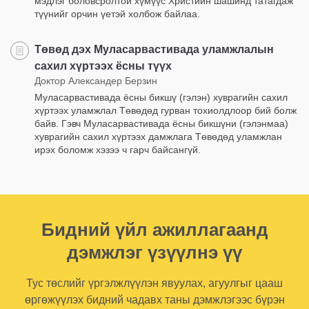
мэдлэг боловсролтой хүмүүс Христийн шашинд татагдаж
түүнийг орчин үетэй холбож байлаа.
Төвөд дэх Муласарвастивада уламжлалын
сахил хүртээх ёсны түүх
Доктор Александер Берзин
Муласарвастивада ёсны бикшү (гэлэн) хуврагийн сахил
хүртээх уламжлал Төвөдөд гурван тохиолдлоор бий болж
байв. Гэвч Муласарвастивада ёсны бикшүни (гэлэнмаа)
хуврагийн сахил хүртээх дамжлага Төвөдөд уламжлан
ирэх боломж хэзээ ч гарч байсангүй.
Бидний үйл ажиллагаанд
дэмжлэг үзүүлнэ үү
Тус төслийг үргэлжлүүлэн явуулах, агуулгыг цааш
өргөжүүлэх бидний чадавх таны дэмжлэгээс бүрэн