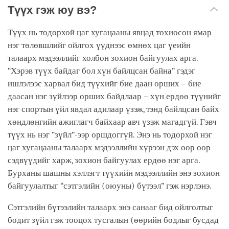
Түүх гэж юу вэ?
Түүх нь тодорхой цаг хугацааны явцад тохиосон ямар
нэг төлөвшлийг ойлгох үүднээс өмнөх цаг үеийн
талаарх мэдээллийг холбон зохион байгуулах арга.
“Хэрэв түүх байдаг бол хүн байлцсан байна” гэдэг
ишлэлээс харвал бид түүхийг бие даан орших – бие
даасан нэг зүйлээр орших байдлаар – хүн ердөө түүнийг
нэг спортын үйл явдал адилаар үзэж, тэнд байлцсан байх
хөндлөнгийн ажиглагч байхаар авч үзэж магадгүй. Гэвч
түүх нь нэг “зүйл”-ээр оршдоггүй. Энэ нь тодорхой нэг
цаг хугацааны талаарх мэдээллийн хүрээн дэх өөр өөр
сэдвүүдийг харж, зохион байгуулах ердөө нэг арга.
Бурханы шашны хэллэгт түүхийн мэдээллийн энэ зохион
байгуулалтыг “сэтгэлийн (оюуны) бүтээл” гэж нэрлэнэ.
Сэтгэлийн бүтээлийн талаарх энэ санааг бид ойлголтыг
бодит зүйл гэж тооцох тусгалын (өөрийн бодлыг бусдад