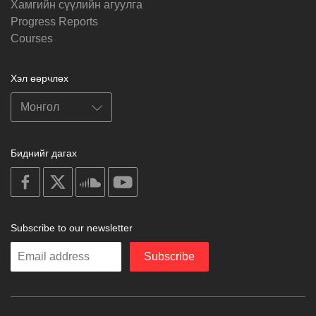
Хамгийн сүүлийн агуулга
Progress Reports
Courses
Хэл өөрчлөх
Биднийг дагах
on
on
on
on
facebook
X
soundcloud
youtube
Subscribe to our newsletter
Enter
Subscribe
your
email