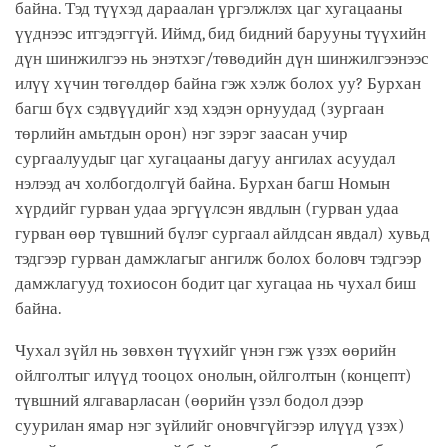
байна. Тэд түүхэд дараалан үргэлжлэх цаг хугацааны
үүднээс итгэдэггүй. Иймд, бид бидний барууны түүхийн
дүн шинжилгээ нь энэтхэг/төвөдийн дүн шинжилгээнээс
илүү хүчин төгөлдөр байна гэж хэлж болох уу? Бурхан
багш бүх сэдвүүдийг хэд хэдэн орнуудад (зургаан
төрлийн амьтдын орон) нэг зэрэг заасан учир
сургаалуудыг цаг хугацааны дагуу ангилах асуудал
нэлээд ач холбогдолгүй байна. Бурхан багш Номын
хүрдийг гурван удаа эргүүлсэн явдлын (гурван удаа
гурван өөр түвшний бүлэг сургаал айлдсан явдал) хувьд
тэдгээр гурван дамжлагыг ангилж болох боловч тэдгээр
дамжлагууд тохиосон бодит цаг хугацаа нь чухал биш
байна.
Чухал зүйл нь зөвхөн түүхийг үнэн гэж үзэх өөрийн
ойлголтыг илүүд тооцох онолын, ойлголтын (концепт)
түвшний ялгаварласан (өөрийн үзэл бодол дээр
суурилан ямар нэг зүйлийг оновчгүйгээр илүүд үзэх)