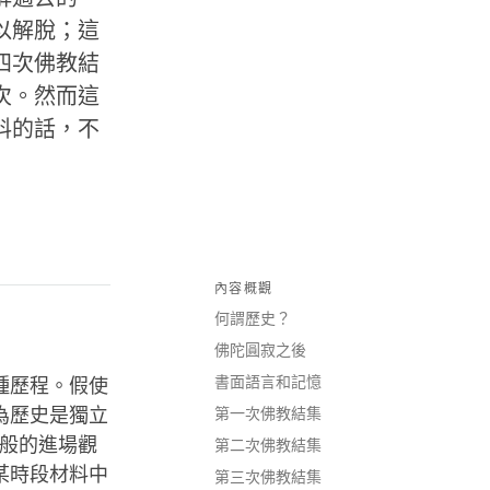
以解脫；這
四次佛教結
次。然而這
料的話，不
內容概觀
何謂歷史？
佛陀圓寂之後
書面語言和記憶
種歷程。假使
為歷史是獨立
第一次佛教結集
事般的進場觀
第二次佛教結集
某時段材料中
第三次佛教結集