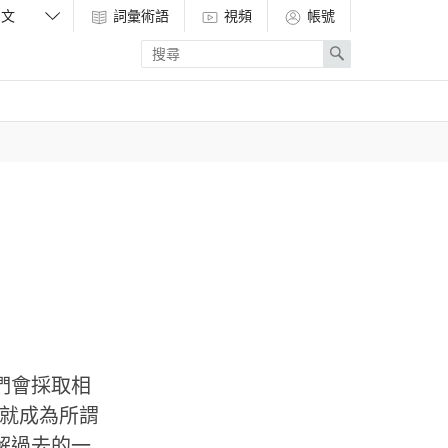
詞彙術語
視頻
帳號
Enter
Search
search
term
們會採取相
這就成為所謂
解過去的一