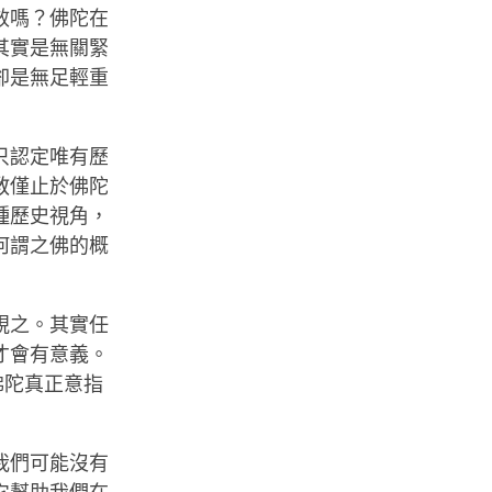
效嗎？佛陀在
其實是無關緊
卻是無足輕重
只認定唯有歷
教僅止於佛陀
種歷史視角，
何謂之佛的概
視之。其實任
才會有意義。
佛陀真正意指
我們可能沒有