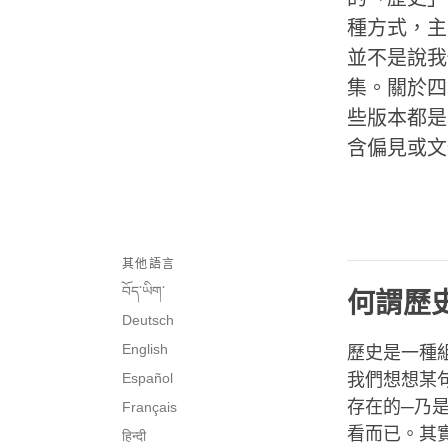
種方式，主
並不是說我
集。關於四
些版本都是
含偏見或文
其他語言
བོད་ཡིག་
何謂歷
Deutsch
English
歷史是一種
Español
我們想想某
存在的─乃
Français
看而已。其
हिन्दी