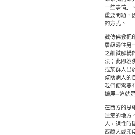
一些事情」
重要問題，
的方式。
藏傳佛教把
層級通往另
之細微解構
法；此即為
或某群人出
幫助病人的
我們便需要
擴展─這就
在西方的思
注意的地方
人，線性時
西藏人或印