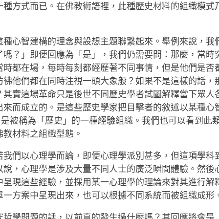
一種方式而已。在佛教術語裡，此種歷史材料的組織模式
這種心智建構的理念與設想主題聯繫起來。舉例來說，我
了嗎？」即便回應為「是」，我們仍需要問：那麼，當時
當時都在場，每時每刻都經歷著不同事情，但是他們是否
彷彿他們都在同時注視一頭大象般？如果不是這樣的話，
？其實這場革命只是後世不同歷史學者試圖解釋當下眾人
出來而成立的。是這些歷史學家把目擊者的敘述以某種心
乃是被稱為「歷史」的一種經驗組織。我們也可以看到此
佛教材料之組織型態。
若我們以心理學而論，即便心理學派別甚多，但這項學科
以說，心理學是涉及大量不同人士的廣泛瞬間體驗。然後
中呈現這些經驗，並採用某一心理學的理論來對其進行解
單一方案中呈現出來，也可以根據不同系統而被組織成形
究哲學問題的話，以前真的發生過什麼嗎？其回應將會是