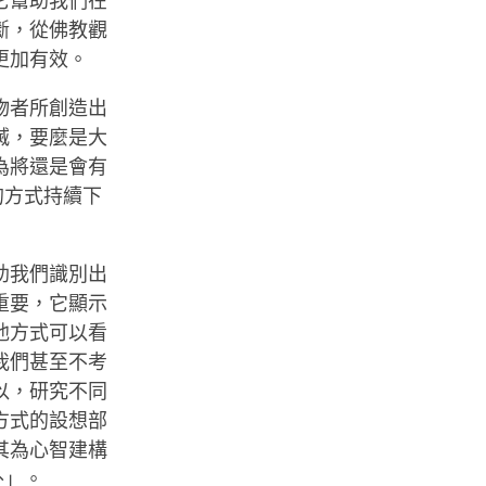
它幫助我們在
斷，從佛教觀
更加有效。
物者所創造出
滅，要麼是大
為將還是會有
的方式持續下
助我們識別出
重要，它顯示
他方式可以看
我們甚至不考
以，研究不同
方式的設想部
其為心智建構
外」。