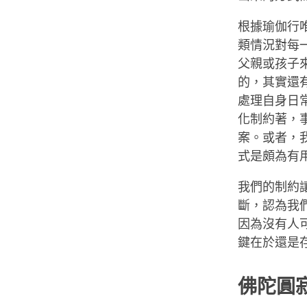
根據瑜伽行
類情況對每
父親或孩子
的，其實還
處理自身日
化制約著，
案。或者，
式是頗為有
我們的制約
斷，認為我
因為沒有人
鍵在於還是
佛陀圓