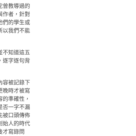
陀曾教導過的
與作者，針對
他們的學生或
所以我們不能
並不知道這五
，逐字逐句背
內容被記錄下
更晚時才被寫
容的準確性，
是否一字不漏
先被口頭傳佈
創始人的時代
後才寫錄問