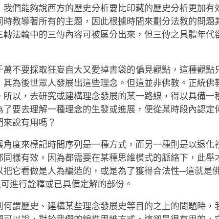
，我們能夠說西方的歷史分析要比印藏的歷史分析更加有
同時教導著所有的主題，因此根據時間來劃分法教的問題
三轉法輪中的三傳內容可被區分出來，但三傳之具體年代
千萬不要採取狂妄自大又愛掉書袋的偏見觀點，這種觀點
，其為後世眾人發展出這些理念。但這並非佛教。正統佛
。所以，去研究或建構理念發展的某一路線，得以具備一
為了要去理解一種理念的生發或進展，便從某時段內認定
們來說有用嗎？
展角度來標記時間序列是一種方式，而另一種則是以退化
都同樣有效，因為都需要在某種思維模式的脈絡下，此舉
以把它看做是人為編造的，或是為了獲得合法性─這就是
是可進行詮釋或已具備定解的部份。
到何謂歷史、建構某些理念發展史等目的之上的問題時，