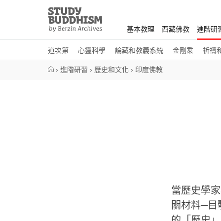
Close
Study
Buddhism
基本教理
西藏佛教
進階研
Home
道次第
心靈科學
論藏和教義系統
金剛乘
祈禱
›
進階研習
›
歷史和文化
›
印度佛教
當歷史學家
關材料─目
的「歷史」