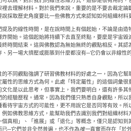
們可以說，對於我們的線性思維方式，這卻是很有用的，
架裡去理解材料。對於我們來說，重要的是不要去裁定論
要說採取歷史角度要比一些佛教方式來認知如何組織材料
們提及的線性時間，是在說時間上有個起始，不論是由造
爆炸開始。這個起始將持續下去直至終點，要麼是宇宙毀
最終時間結束。這與佛教認為無始無終的觀點相反。其認
炸、另一場大擠壓或膨脹到什麼都沒有─它仍會以非線性
性的不同觀點強調了研習佛教材料的好處之一，因為它幫
定屬性的思維方式為何。此處「特定屬性」的這個詞彙很
的文化是以此思考，但事實上，我們要明白，還有許多其
們的經驗歷程。通常，因為我們僅只熟悉自身觀點，所以
種看待宇宙方式的可能性，更不用說它是否同等有效。所
，例如佛教思維方式，能幫助我們去識別我們對組織材料
一個真相」、「進展」或「退化」等概念，僅只是認知到
而已─它們並非全然普遍，也不作為
唯一
真實而存在「於