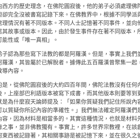
向西方的歷史理念，在佛陀圓寂後，他的弟子必須處理佛
但卻完全沒被書寫記錄下來。在佛教界中，根據不同學派
處理情況有著不同版本。不同人士記憶著不同事件，並向
述其故事或版本。因此，由於發生事件存在著不同版本，
可能性或「唯一真相」。
弟子認為那些寫下法教的都是阿羅漢。但是，事實上我們
阿羅漢，其皆屬於已解脫者。據傳此五百羅漢曾聚集一起
教導內容。
的是，從佛陀圓寂後的大約四百年間，佛陀法教沒有任何
後，上座部巴利語版本被寫下成書，而其他版本則要等到
就是為什麼寂天論師提及：「如果你質疑我們記住所說內
可以質疑你所記內容的準確性。」我們無法確定阿羅漢們
內容，因為材料是相當多的。其實這種情況，也就是材料
錄之事，並非佛教獨有。事實上，許多世界宗教裡，在該
何東西被記錄著，其相關事跡是被記憶下來，並在很久之