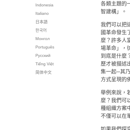
各類主題的
Indonesia
智建構」。
Italiano
日本語
我們可以把
한국어
國革命發生
Монгол
麼？許多人
Português
場革命」，
Русский
到底是什麼
歷才被描述
Tiếng Việt
集一起─其
简体中文
方式呈現的
舉例來說，
麼？我們可
種組織方案
不僅可以在
如果我們探