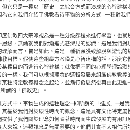
。但它只是一種以「歷史」之綜合方式而湊成的心智建構
因為它向我們介紹了佛教看待事物的分析方式─一種對我
印度佛教四大宗派視為是一種分級課程來進行學習，也就
一層級，無論就我們對漸進式甚深見的認識，還是我們對
的理解而言，皆是如此。這是一種祈願獲致解脫與證悟的
佛教目標。假使這些組織方案僅是心智建構的話，那麼它
於某種目的而進行心智建構；就像把不同的心理學理論聚
目的一樣。我們可以根據理念的邏輯發展來組織佛教教義
有某種特定教義概念之起始，並漸行發展然後再由此更進
是所謂的「佛教史」。
維方式中，事物生成的這種理念─即所謂的「進展」─是
。其基於我們對於線性時間的概念，這是具有文化特定屬
間提供了我們關於理念如何隨著時間而生成發展的有用訊
度人來說，這類訊息是無關緊要的。他們其實不太相信所