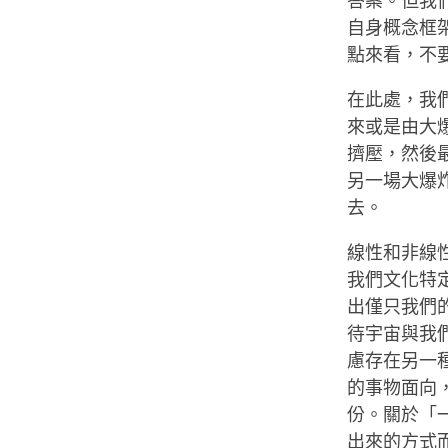
答案。但我
自身概念框
點來看，不
在此處，我
來或是由大
擠壓，然後
另一場大爆
去。
線性和非線
我們文化特
出僅只我們
待宇宙與我
慮存在另一
的事物面向
份。關於「
出來的方式