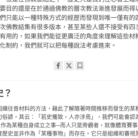
要目的還是在於通過佛教的層次教法漸進發展而得
們只能以一種特殊方式的經歷而發現到唯一僅有的
次佛教結集有很多版本，甚至某些人還不接受有四
有用的，如果我們能從更廣泛的角度來理解這些材
化制約，我們就可以把每種說法考慮進來。
Share
Bookmark
on
facebook
史？
組織往昔材料的方法，藉此了解隨著時間推移而發生的某
句俗諺，其云：「若史獲致，人亦涉焉」，我們可能會認
是作為某種自身成立之事─而人只是旁觀者，就像體育賽
實歷史並非作為「某種事物」而存在。它只是組織和審視