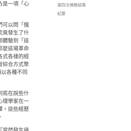
乃是一項「心
第四次佛教結集
紀要
們可以問「俄
究竟發生了什
都體驗到「這
那麼這場革命
各式各樣的經
智綜合方式聚
類以各種不同
到底在說些什
心理學家在一
釋。這些經歷
。
「當然發生過