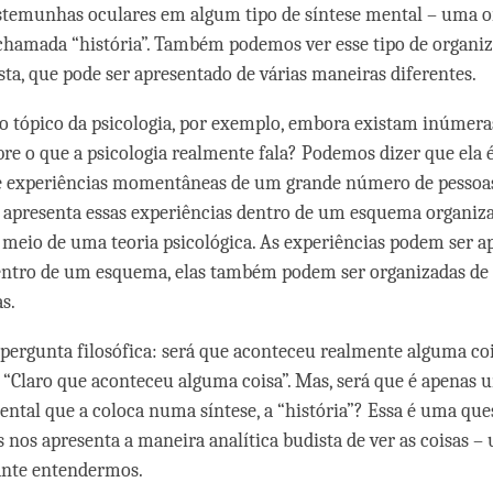
estemunhas oculares em algum tipo de síntese mental – uma o
chamada “história”. Também podemos ver esse tipo de organi
sta, que pode ser apresentado de várias maneiras diferentes.
 tópico da psicologia, por exemplo, embora existam inúmeras
bre o que a psicologia realmente fala? Podemos dizer que ela é
e experiências momentâneas de um grande número de pessoas 
apresenta essas experiências dentro de um esquema organiza
 meio de uma teoria psicológica. As experiências podem ser a
entro de um esquema, elas também podem ser organizadas de
s.
 pergunta filosófica: será que aconteceu realmente alguma co
a “Claro que aconteceu alguma coisa”. Mas, será que é apenas 
ntal que a coloca numa síntese, a “história”? Essa é uma qu
is nos apresenta a maneira analítica budista de ver as coisas 
ante entendermos.