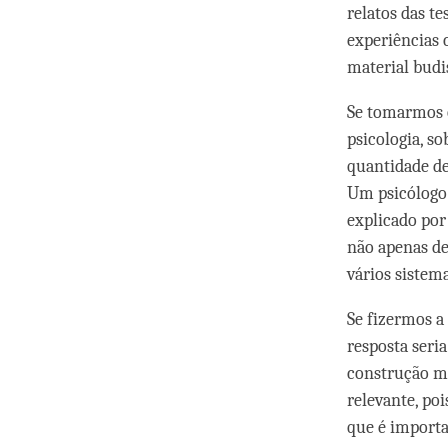
relatos das t
experiências 
material budi
Se tomarmos o
psicologia, so
quantidade d
Um psicólogo 
explicado por
não apenas d
vários sistema
Se fizermos a
resposta seri
construção me
relevante, po
que é import