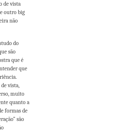
 de vista
e outro big
eira não
estudo do
que são
ostra que é
entender que
riência.
de vista,
erso, muito
ente quanto a
de formas de
eração” são
ão