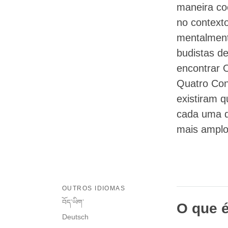
maneira coe
no context
mentalment
budistas de
encontrar 
Quatro Con
existiram 
cada uma d
mais amplo
OUTROS IDIOMAS
བོད་ཡིག་
O que é
Deutsch