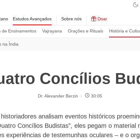
tano
Estudos Avançados
Sobre nós
Doar
s de Ensinamentos
Vajrayana
Orações e Rituais
História e Cultu
 na Índia
atro Concílios Bu
Dr. Alexander Berzin
30:05
historiadores analisam eventos históricos proemin
atro Concílios Budistas”, eles pegam o material 
tes experiências de testemunhas oculares – e o or