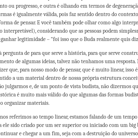
to ou progresso, e outra é olhando em termos de degeneraçã
rmas é igualmente válida, pois faz sentido dentro do context
orma de pensar. E você também pode olhar como algo interpr
ão interpretável), considerando que as pessoas podem simple
 ganhar legitimidade – “foi isso que o Buda realmente quis diz
 pergunta de para que serve a história, para que serve constru
mento de algumas ideias, talvez não tenhamos uma resposta. 
er que, para nosso modo de pensar, que é muito linear, isso é 
entido a um material dentro de nossa própria estrutura concei
o julgarmos e, de um ponto de vista budista, não dizermos q
istórica é muito mais válido do que algumas das formas budis
 organizar materiais.
nos referimos ao tempo linear, estamos falando de um tempo
 ele sido criado por um ser superior ou iniciado com um big 
ntinuar e chegar a um fim, seja com a destruição do univers