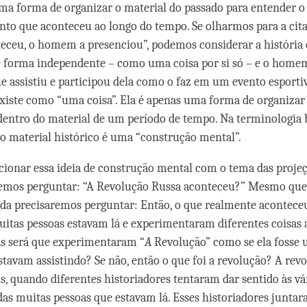
uma forma de organizar o material do passado para entender o
to que aconteceu ao longo do tempo. Se olharmos para a cita
teceu, o homem a presenciou”, podemos considerar a história
de forma independente – como uma coisa por si só – e o hom
ue assistiu e participou dela como o faz em um evento esporti
existe como “uma coisa”. Ela é apenas uma forma de organizar 
dentro do material de um período de tempo. Na terminologia b
o material histórico é uma “construção mental”.
ionar essa ideia de construção mental com o tema das projeç
emos perguntar: “A Revolução Russa aconteceu?” Mesmo que 
inda precisaremos perguntar: Então, o que realmente acontece
as pessoas estavam lá e experimentaram diferentes coisas 
 será que experimentaram “
A
Revolução” como se ela fosse 
tavam assistindo? Se não, então o que foi a revolução? A revo
is, quando diferentes historiadores tentaram dar sentido às vá
das muitas pessoas que estavam lá. Esses historiadores juntar