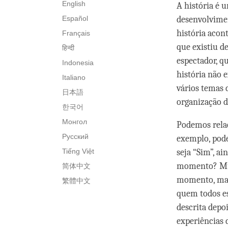
English
A história é 
Español
desenvolvimen
história acon
Français
que existiu 
हिन्दी
espectador, q
Indonesia
história não 
Italiano
vários temas 
日本語
organização d
한국어
Монгол
Podemos relac
Русский
exemplo, pod
Tiếng Việt
seja “Sim”, a
momento? Muit
简体中文
momento, mas
繁體中文
quem todos es
descrita depo
experiências 