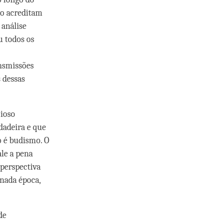
ão acreditam
 análise
u todos os
nsmissões
s dessas
cioso
dadeira e que
o é budismo. O
ale a pena
 perspectiva
nada época,
de