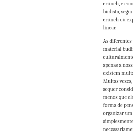
crunch, e con
budista, segu
crunch ou exp
linear.
As diferentes
material budi
culturalmente
apenas a noss
existem muita
Muitas vezes,
sequer consid
menos que ela
forma de pens
organizar um 
simplesmente
necessariame