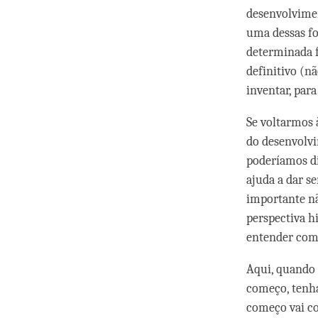
desenvolvimen
uma dessas fo
determinada f
definitivo (n
inventar, para
Se voltarmos à
do desenvolvi
poderíamos diz
ajuda a dar s
importante nã
perspectiva h
entender como
Aqui, quando 
começo, tenha
começo vai co