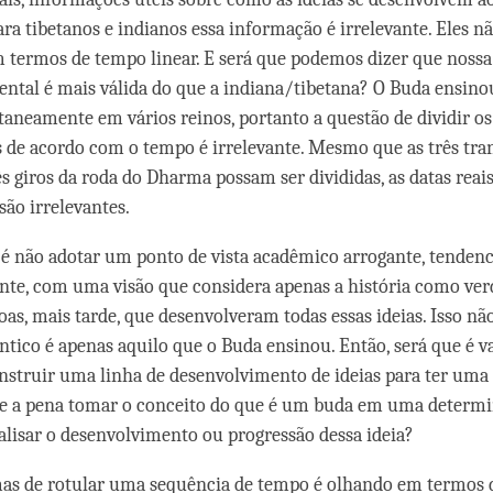
ra tibetanos e indianos essa informação é irrelevante. Eles n
m termos de tempo linear. E será que podemos dizer que nossa
dental é mais válida do que a indiana/tibetana? O Buda ensino
taneamente em vários reinos, portanto a questão de dividir os
de acordo com o tempo é irrelevante. Mesmo que as três tra
ês giros da roda do Dharma possam ser divididas, as datas reai
são irrelevantes.
é não adotar um ponto de vista acadêmico arrogante, tenden
te, com uma visão que considera apenas a história como ver
oas, mais tarde, que desenvolveram todas essas ideias. Isso nã
tico é apenas aquilo que o Buda ensinou. Então, será que é v
nstruir uma linha de desenvolvimento de ideias para ter uma
le a pena tomar o conceito do que é um buda em uma determi
alisar o desenvolvimento ou progressão dessa ideia?
as de rotular uma sequência de tempo é olhando em termos 