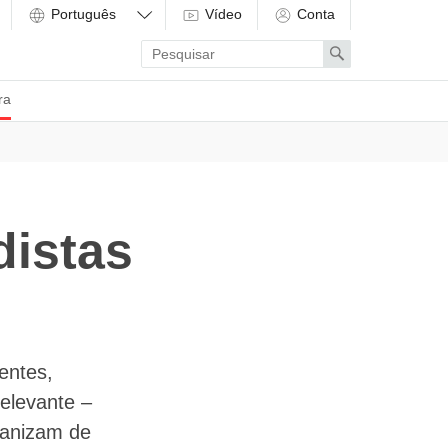
Vídeo
Conta
Enter
Search
search
term
ra
distas
entes,
relevante –
ganizam de