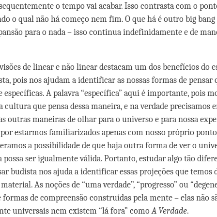
sequentemente o tempo vai acabar. Isso contrasta com o ponto
ndo o qual não há começo nem fim. O que há é outro big bang 
ansão para o nada – isso continua indefinidamente e de man
 visões de linear e não linear destacam um dos benefícios do 
sta, pois nos ajudam a identificar as nossas formas de pensar 
 específicas. A palavra “específica” aqui é importante, pois m
a cultura que pensa dessa maneira, e na verdade precisamos 
s outras maneiras de olhar para o universo e para nossa expe
 por estarmos familiarizados apenas com nosso próprio ponto 
eramos a possibilidade de que haja outra forma de ver o univ
 possa ser igualmente válida. Portanto, estudar algo tão difer
ar budista nos ajuda a identificar essas projeções que temos 
material. As noções de “uma verdade”, “progresso” ou “degen
 formas de compreensão construídas pela mente – elas não s
nte universais nem existem “lá fora” como
A
Verdade
.