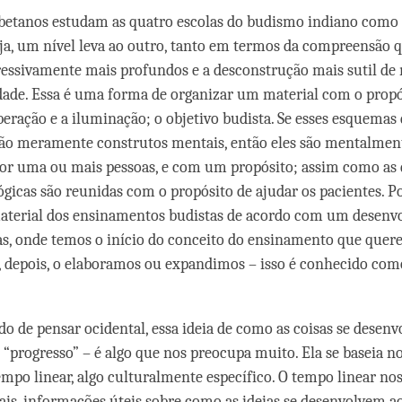
ibetanos estudam as quatro escolas do budismo indiano com
eja, um nível leva ao outro, tanto em termos da compreensão 
ressivamente mais profundos e a desconstrução mais sutil de 
idade. Essa é uma forma de organizar um material com o propó
beração e a iluminação; o objetivo budista. Se esses esquemas
são meramente construtos mentais, então eles são mentalmen
or uma ou mais pessoas, e com um propósito; assim como as 
lógicas são reunidas com o propósito de ajudar os pacientes. 
material dos ensinamentos budistas de acordo com um desenv
ias, onde temos o início do conceito do ensinamento que que
, depois, o elaboramos ou expandimos – isso é conhecido como
 de pensar ocidental, essa ideia de como as coisas se desen
progresso” – é algo que nos preocupa muito. Ela se baseia n
empo linear, algo culturalmente específico. O tempo linear nos
is, informações úteis sobre como as ideias se desenvolvem a