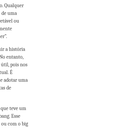
o. Qualquer
o de uma
etável ou
smente
er”.
ir a história
No entanto,
útil, pois nos
tual. É
ue adotar uma
tas de
 que teve um
bang. Esse
o ou com o big