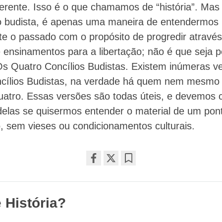
rente. Isso é o que chamamos de “história”. Mas a
o budista, é apenas uma maneira de entendermos
e o passado com o propósito de progredir através
 ensinamentos para a libertação; não é que seja p
Os Quatro Concílios Budistas. Existem inúmeras v
cílios Budistas, na verdade há quem nem mesmo 
quatro. Essas versões são todas úteis, e devemos 
elas se quisermos entender o material de um pont
, sem vieses ou condicionamentos culturais.
Share
Bookmark
on
facebook
 História?