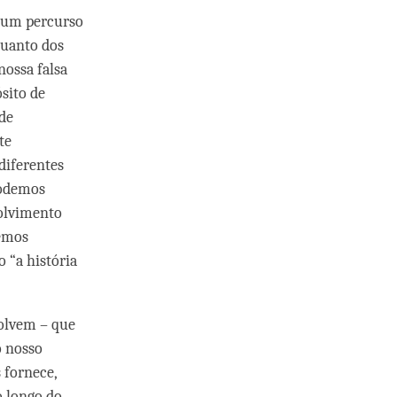
o um percurso
quanto dos
nossa falsa
sito de
 de
te
diferentes
Podemos
olvimento
remos
 “a história
volvem – que
o nosso
 fornece,
o longo do