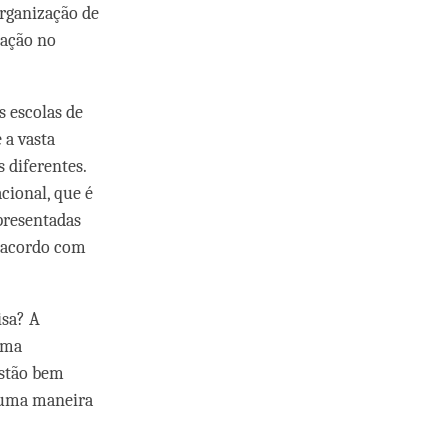
rganização de
zação no
 escolas de
 a vasta
diferentes.
cional, que é
presentadas
 acordo com
isa? A
uma
estão bem
– uma maneira