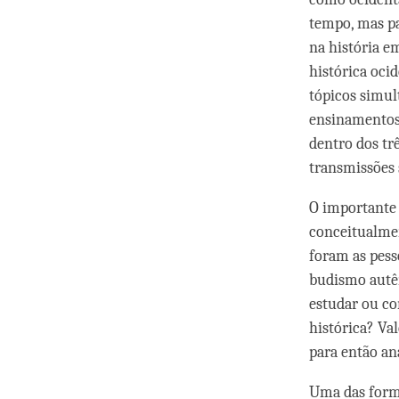
tempo, mas pa
na história e
histórica oci
tópicos simul
ensinamentos 
dentro dos tr
transmissões 
O importante 
conceitualmen
foram as pess
budismo autên
estudar ou co
histórica? Va
para então an
Uma das form