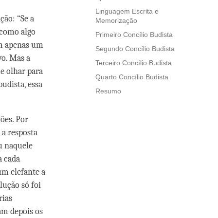
Linguagem Escrita e
ção: “Se a
Memorização
 como algo
Primeiro Concílio Budista
em apenas um
Segundo Concílio Budista
vo. Mas a
Terceiro Concílio Budista
e olhar para
Quarto Concílio Budista
udista, essa
Resumo
ões. Por
a resposta
u naquele
a cada
um elefante a
lução só foi
rias
am depois os