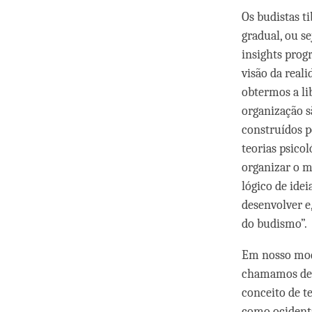
Os budistas t
gradual, ou s
insights prog
visão da real
obtermos a li
organização 
construídos p
teorias psico
organizar o 
lógico de ide
desenvolver e
do budismo”.
Em nosso modo
chamamos de “
conceito de t
como ocidenta