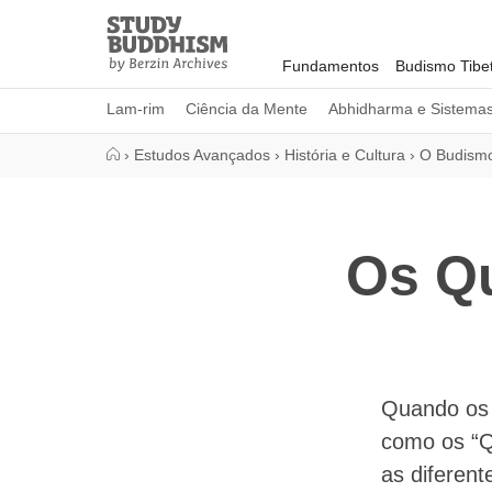
Close
Study
Buddhism
Fundamentos
Budismo Tibe
Home
Lam-rim
Ciência da Mente
Abhidharma e Sistema
›
Estudos Avançados
›
História e Cultura
›
O Budismo
Os Qu
Quando os 
como os “Qu
as diferen