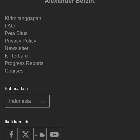
Alexander Berzin.
Kirim tanggapan
FAQ
Peta Situs
Privacy Policy
Newsletter
Isi Terbaru
Progress Reports
Courses
Bahasa lain
Ikuti kami di
on
on
on
on
facebook
X
soundcloud
youtube