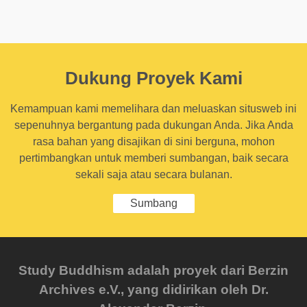
Dukung Proyek Kami
Kemampuan kami memelihara dan meluaskan situsweb ini
sepenuhnya bergantung pada dukungan Anda. Jika Anda
rasa bahan yang disajikan di sini berguna, mohon
pertimbangkan untuk memberi sumbangan, baik secara
sekali saja atau secara bulanan.
Sumbang
Study Buddhism adalah proyek dari Berzin
Archives e.V., yang didirikan oleh Dr.