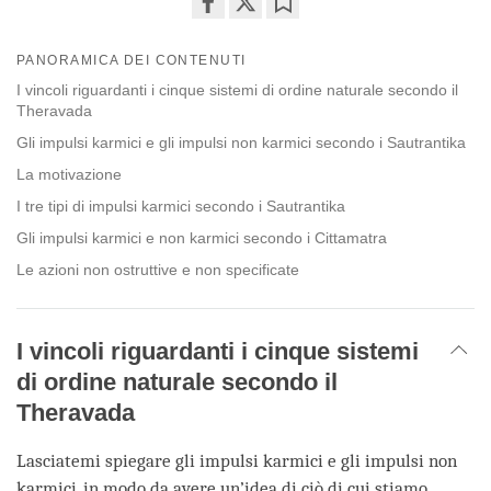
Share
Bookmark
on
PANORAMICA DEI CONTENUTI
facebook
I vincoli riguardanti i cinque sistemi di ordine naturale secondo il
Theravada
Gli impulsi karmici e gli impulsi non karmici secondo i Sautrantika
La motivazione
I tre tipi di impulsi karmici secondo i Sautrantika
Gli impulsi karmici e non karmici secondo i Cittamatra
Le azioni non ostruttive e non specificate
I vincoli riguardanti i cinque sistemi
di ordine naturale secondo il
Theravada
Lasciatemi spiegare gli impulsi karmici e gli impulsi non
karmici, in modo da avere un’idea di ciò di cui stiamo