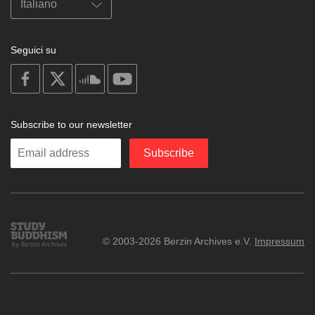
Seguici su
on
on
on
on
facebook
X
soundcloud
youtube
Subscribe to our newsletter
Enter
Subscribe
your
email
Study
© 2003-2026 Berzin Archives e.V.
Impressum
Buddhism
Home