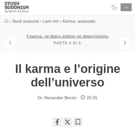
Close
Study
Buddhism
Home
›
Studi avanzati
›
Lam-rim
›
Karma: avanzato
Il karma: né libero arbitrio né determinismo
PARTE 4 DI 6
Il karma e l’origine
dell’universo
Dr. Alexander Berzin
25:55
Share
Bookmark