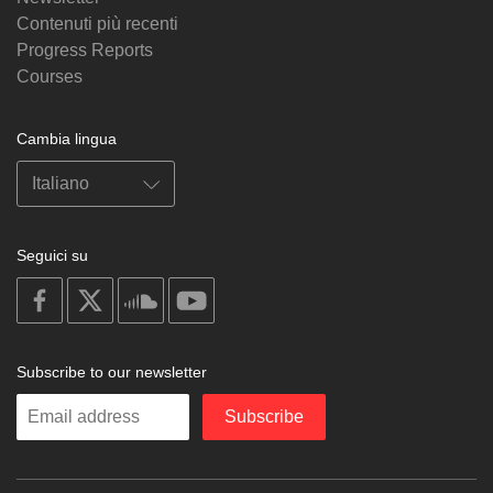
Contenuti più recenti
Progress Reports
Courses
Cambia lingua
Seguici su
on
on
on
on
facebook
X
soundcloud
youtube
Subscribe to our newsletter
Enter
Subscribe
your
email