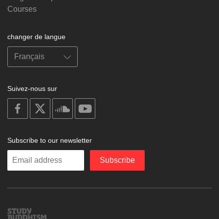
Courses
changer de langue
Suivez-nous sur
on
on
on
on
facebook
X
soundcloud
youtube
Subscribe to our newsletter
Enter
Subscribe
your
email
Study