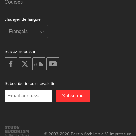
Courses
changer de langue
Suivez-nous sur
on
on
on
on
facebook
X
soundcloud
youtube
Subscribe to our newsletter
Enter
Subscribe
your
email
Study
© 2003-2026 Berzin Archives e.V.
Impressum
Buddhism