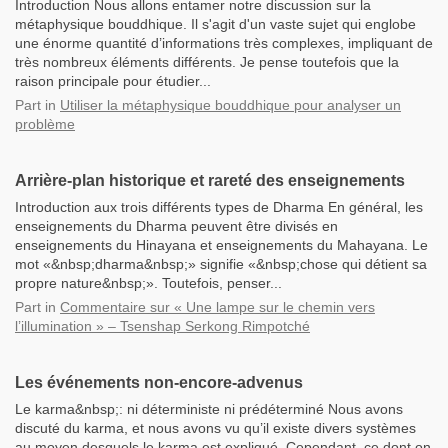
Introduction Nous allons entamer notre discussion sur la
métaphysique bouddhique. Il s'agit d'un vaste sujet qui englobe
une énorme quantité d’informations très complexes, impliquant de
très nombreux éléments différents. Je pense toutefois que la
raison principale pour étudier...
Part
in
Utiliser la métaphysique bouddhique pour analyser un
problème
Arrière-plan historique et rareté des enseignements
Introduction aux trois différents types de Dharma En général, les
enseignements du Dharma peuvent être divisés en
enseignements du Hinayana et enseignements du Mahayana. Le
mot «&nbsp;dharma&nbsp;» signifie «&nbsp;chose qui détient sa
propre nature&nbsp;». Toutefois, penser...
Part
in
Commentaire sur « Une lampe sur le chemin vers
l’illumination » – Tsenshap Serkong Rimpotché
Les événements non-encore-advenus
Le karma&nbsp;: ni déterministe ni prédéterminé Nous avons
discuté du karma, et nous avons vu qu’il existe divers systèmes
au moyen desquels le karma est expliqué. Cependant, ce dont on