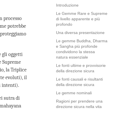
Introduzione
Le Gemme Rare e Supreme
un processo
di livello apparente e più
profondo
come potrebbe
Una diversa presentazione
i proteggiamo
Le gemme Buddha, Dharma
e Sangha più profonde
condividono la stessa
gli oggetti
natura essenziale
 e Supreme
Le fonti ultime e provvisorie
o, la Triplice
della direzione sicura
e evoluti), il
Le fonti causali e risultanti
 intenti).
della direzione sicura
Le gemme nominali
i sutra di
Ragioni per prendere una
e mahayana
direzione sicura nella vita