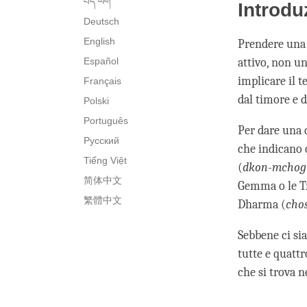
བོད་ཡིག་
Introdu
Deutsch
English
Prendere una d
Español
attivo, non u
implicare il 
Français
dal timore e d
Polski
Português
Per dare una 
Русский
che indicano 
Tiếng Việt
(
dkon-mchog
简体中文
Gemma o le T
繁體中文
Dharma (
cho
Sebbene ci sia
tutte e quatt
che si trova n