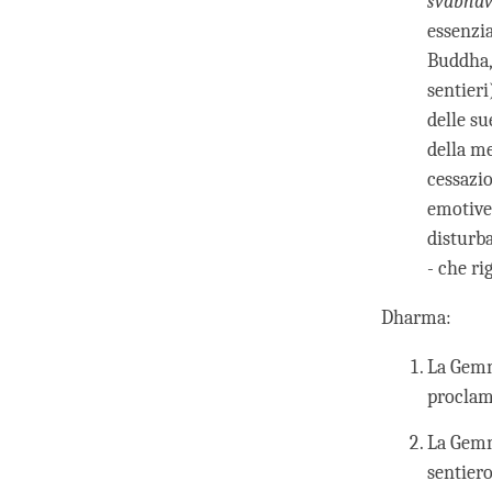
svabha
essenzia
Buddha, 
sentieri
delle su
della me
cessazio
emotive
disturba
- che ri
Dharma:
La Gemm
proclam
La Gemm
sentier