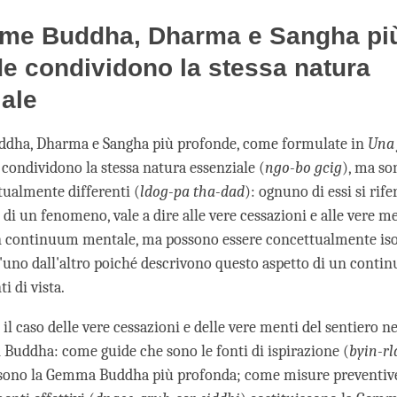
me Buddha, Dharma e Sangha pi
e condividono la stessa natura
ale
dha, Dharma e Sangha più profonde, come formulate in
Una 
, condividono la stessa natura essenziale (
ngo-bo gcig
), ma so
tualmente differenti (
ldog-pa tha-dad
): ognuno di essi si rife
 di un fenomeno, vale a dire alle vere cessazioni e alle vere me
n continuum mentale, ma possono essere concettualmente isol
 l'uno dall'altro poiché descrivono questo aspetto di un cont
i di vista.
il caso delle vere cessazioni e delle vere menti del sentiero 
 Buddha: come guide che sono le fonti di ispirazione (
byin-rl
sono la Gemma Buddha più profonda; come misure preventive