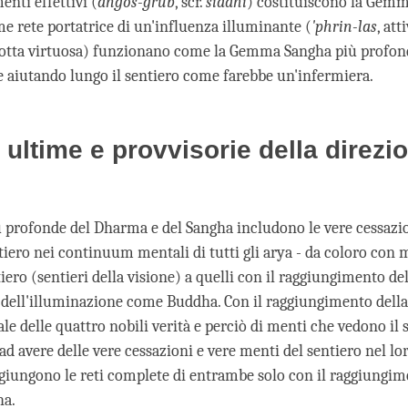
nti effettivi (
dngos-grub
, scr.
siddhi
) costituiscono la Gem
e rete portatrice di un'influenza illuminante (
'phrin-las
, att
otta virtuosa) funzionano come la Gemma Sangha più profon
 aiutando lungo il sentiero come farebbe un'infermiera.
i ultime e provvisorie della direzi
profonde del Dharma e del Sangha includono le vere cessazion
tiero nei continuum mentali di tutti gli arya - da coloro con 
iero (sentieri della visione) a quelli con il raggiungimento de
dell'illuminazione come Buddha. Con il raggiungimento dell
e delle quattro nobili verità e perciò di menti che vedono il s
 ad avere delle vere cessazioni e vere menti del sentiero nel 
giungono le reti complete di entrambe solo con il raggiungim
ha.