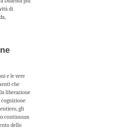
ma Dharma più
ività di
da,
one
i e le vere
menti che
lla liberazione
a cognizione
entiero, gli
loro continuum
ento dello