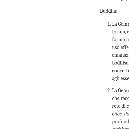
Buddha:
La Gemm
forma, c
forma in
uso effe
emanazi
bodhisa
concett
agli ess
La Gemm
che racc
rete di 
chos-sk
profonda