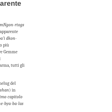
arente
mNgon-rtogs
 apparente
a'i dkon-
lo più
 Tre Gemme
.
arma, tutti gli
helug del
tshan
) in
rimo capitolo
he-bya-ba-las