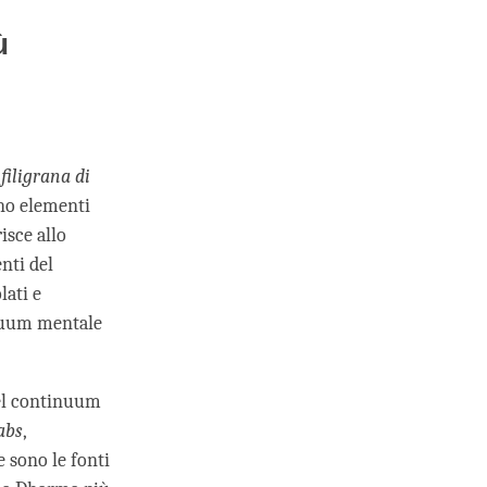
ù
filigrana di
no elementi
risce allo
nti del
ati e
inuum mentale
nel continuum
abs
,
 sono le fonti