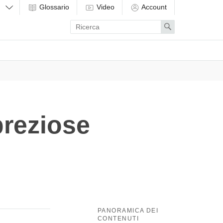
Glossario
Video
Account
Enter
Search
search
term
preziose
PANORAMICA DEI
CONTENUTI