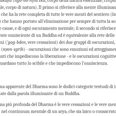
vakaya
(
ngo-bo-nyid sku
, corpo della natura essenziale, corpu
le, corpo di natura). Il primo si riferisce alla mente illuminan
che ha la rete completa di tutte le vere menti del sentiero (
l
) che hanno portato all'eliminazione per sempre di tutta la so
e cause, e di ogni oscuramento mentale; il secondo si riferisce
nte onnisciente di un Buddha ed è equivalente alla rete delle
ni (
‘gog-bden
, vere cessazioni) dei due gruppi di oscurazioni,
 (
nyon-sgrib
) - oscurazioni che sono emozioni ed atteggiame
nti che impediscono la liberazione - e le oscurazioni cognitiv
guardano tutto lo scibile e che impediscono l'onniscienza.
a apparente del Dharma sono le dodici categorie testuali di
ate dalla parola illuminante di un Buddha.
a più profonda del Dharma è le vere cessazioni e le vere men
o nel continuum mentale di un arya, che sia laico o consacrat