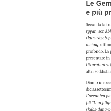
Le Gemm
e più p
Secondo la tr
rgyan
, scr.
Ab
(
kun-rdzob-p
mchog
, ultim
profondo. La 
presentate in 
Uttaratantra
altri soddisfa
Diamo un'occh
diciassettesi
L’oceanico par
[di "Una filig
skabs-dang-po