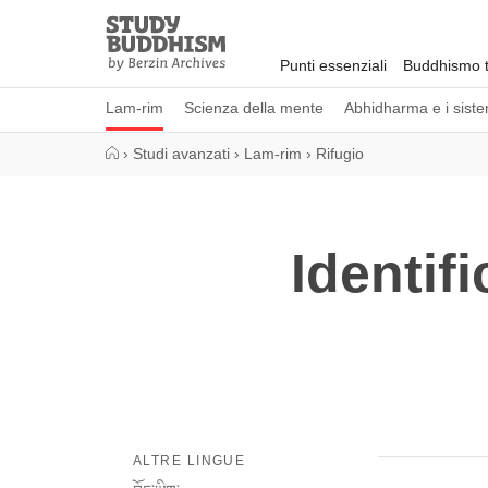
Close
Study
Buddhism
Punti essenziali
Buddhismo t
Home
Lam-rim
Scienza della mente
Abhidharma e i sistem
›
Studi avanzati
›
Lam-rim
›
Rifugio
Identif
ALTRE LINGUE