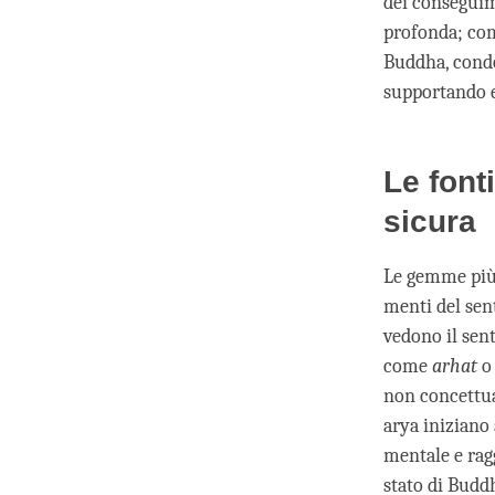
dei conseguime
profonda; com
Buddha, cond
supportando e
Le font
sicura
Le gemme più 
menti del sen
vedono il sent
come
arhat
o 
non concettual
arya iniziano
mentale e rag
stato di Budd