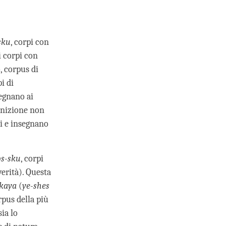
sku
, corpi con
i corpi con
o, corpus di
pi di
egnano ai
gnizione non
i e insegnano
s-sku
, corpi
erità). Questa
kaya
(
ye-shes
pus della più
ia lo