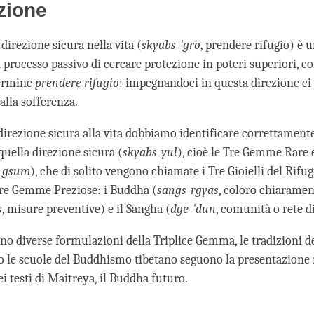
facebook
zione
irezione sicura nella vita (
skyabs-'gro
, prendere rifugio) è 
n processo passivo di cercare protezione in poteri superiori, 
termine
prendere rifugio
: impegnandoci in questa direzione c
alla sofferenza.
direzione sicura alla vita dobbiamo identificare correttamente 
quella direzione sicura (
skyabs-yul
), cioè le Tre Gemme Rare
 gsum
), che di solito vengono chiamate i Tre Gioielli del Rifugi
re Gemme Preziose: i Buddha (
sangs-rgyas
, coloro chiarament
s
, misure preventive) e il Sangha (
dge-'dun
, comunità o rete di
no diverse formulazioni della Triplice Gemma, le tradizioni de
ro le scuole del Buddhismo tibetano seguono la presentazion
ei testi di Maitreya, il Buddha futuro.