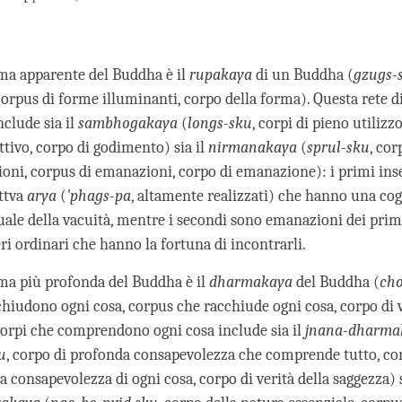
a apparente del Buddha è il
rupakaya
di un Buddha (
gzugs-
orpus di forme illuminanti, corpo della forma). Questa rete d
clude sia il
sambhogakaya
(
longs-sku
, corpi di pieno utilizz
ttivo, corpo di godimento) sia il
nirmanakaya
(
sprul-sku
, cor
oni, corpus di emanazioni, corpo di emanazione): i primi ins
ttva
arya
(
'phags-pa
, altamente realizzati) che hanno una co
uale della vacuità, mentre i secondi sono emanazioni dei prim
eri ordinari che hanno la fortuna di incontrarli.
a più profonda del Buddha è il
dharmakaya
del Buddha (
cho
hiudono ogni cosa, corpus che racchiude ogni cosa, corpo di v
corpi che comprendono ogni cosa include sia il
jnana-dharma
u
, corpo di profonda consapevolezza che comprende tutto, cor
 consapevolezza di ogni cosa, corpo di verità della saggezza) s