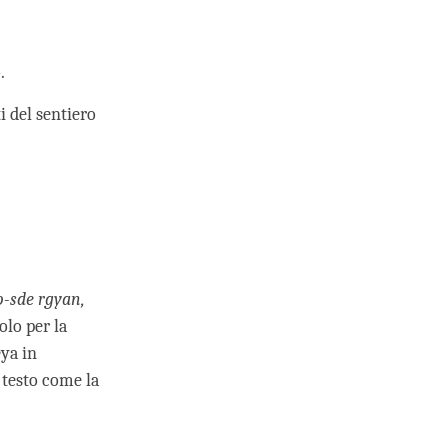
.
 del sentiero
-sde rgyan,
olo per la
ya in
 testo come la