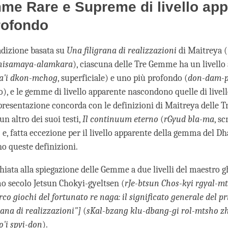
e Rare e Supreme di livello app
rofondo
adizione basata su
Una filigrana di realizzazioni
di Maitreya (
hisamaya-alamkara
), ciascuna delle Tre Gemme ha un livello
a'i dkon-mchog
, superficiale) e uno più profondo (
don-dam-p
o), e le gemme di livello apparente nascondono quelle di livel
presentazione concorda con le definizioni di Maitreya delle
un altro dei suoi testi,
Il continuum
eterno
(
rGyud bla-ma
, scr
) e, fatta eccezione per il livello apparente della gemma del Dh
no queste definizioni.
iata alla spiegazione delle Gemme a due livelli del maestro g
mo secolo Jetsun Chokyi-gyeltsen (
rJe-btsun Chos-kyi rgyal-m
co giochi del fortunato re naga: il significato generale del p
rana di realizzazioni"]
(
sKal-bzang klu-dbang-gi rol-mtsho z
'i spyi-don
).