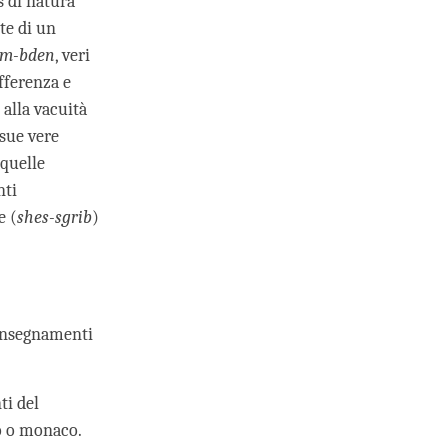
s di natura
te di un
am-bden
, veri
fferenza e
 alla vacuità
 sue vere
 quelle
nti
e (
shes-sgrib
)
 insegnamenti
ti del
o o monaco.