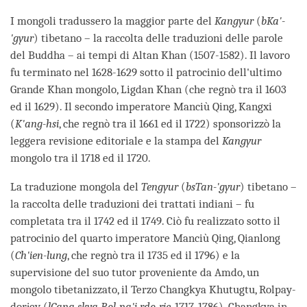
I mongoli tradussero la maggior parte del
Kangyur
(
bKa'-
'gyur
) tibetano – la raccolta delle traduzioni delle parole
del Buddha – ai tempi di Altan Khan (1507-1582). Il lavoro
fu terminato nel 1628-1629 sotto il patrocinio dell'ultimo
Grande Khan mongolo, Ligdan Khan (che regnò tra il 1603
ed il 1629). Il secondo imperatore Manciù Qing, Kangxi
(
K'ang-hsi
, che regnò tra il 1661 ed il 1722) sponsorizzò la
leggera revisione editoriale e la stampa del
Kangyur
mongolo tra il 1718 ed il 1720.
La traduzione mongola del
Tengyur
(
bsTan-'gyur
) tibetano –
la raccolta delle traduzioni dei trattati indiani – fu
completata tra il 1742 ed il 1749. Ciò fu realizzato sotto il
patrocinio del quarto imperatore Manciù Qing, Qianlong
(
Ch'ien-lung
, che regnò tra il 1735 ed il 1796) e la
supervisione del suo tutor proveniente da Amdo, un
mongolo tibetanizzato, il Terzo Changkya Khutugtu, Rolpay-
dorjey (
lCang-skya Rol-pa'i rdo-rje
, 1717-1786). Changkya in