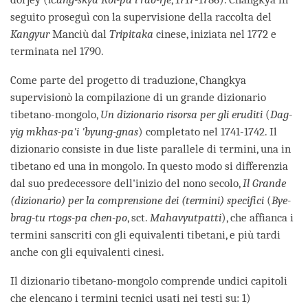
seguito proseguì con la supervisione della raccolta del
Kangyur
Manciù dal
Tripitaka
cinese, iniziata nel 1772 e
terminata nel 1790.
Come parte del progetto di traduzione, Changkya
supervisionò la compilazione di un grande dizionario
tibetano-mongolo,
Un dizionario risorsa per gli eruditi
(
Dag-
yig mkhas-pa'i 'byung-gnas
) completato nel 1741-1742. Il
dizionario consiste in due liste parallele di termini, una in
tibetano ed una in mongolo. In questo modo si differenzia
dal suo predecessore dell'inizio del nono secolo,
Il Grande
(dizionario) per la comprensione dei (termini) specifici
(
Bye-
brag-tu rtogs-pa chen-po
, sct.
Mahavyutpatti
), che affianca i
termini sanscriti con gli equivalenti tibetani, e più tardi
anche con gli equivalenti cinesi.
Il dizionario tibetano-mongolo comprende undici capitoli
che elencano i termini tecnici usati nei testi su: 1)