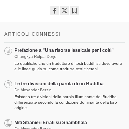
Share
Bookmark
on
facebook
ARTICOLI CONNESSI
Prefazione a "Una risorsa lessicale per i colti"
Changkya Rolpai Dorje
Le qualifiche che un traduttore di testi buddhisti deve avere
e le linee guida su come tradurre testi tibetani.
Le tre divisioni della parola di un Buddha
Dr. Alexander Berzin
Esistono tre divisioni della parola illuminante del Buddha
differenziate secondo la condizione dominante della loro
origine.
Miti Stranieri Errati su Shambhala
Dr. Alexander Berzin