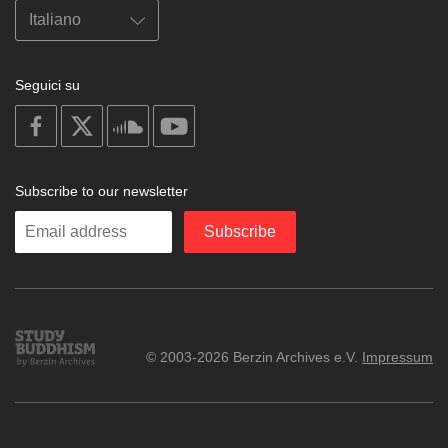
Seguici su
on
on
on
on
facebook
X
soundcloud
youtube
Subscribe to our newsletter
Enter
Subscribe
your
email
Study
© 2003-2026 Berzin Archives e.V.
Impressum
Buddhism
Home