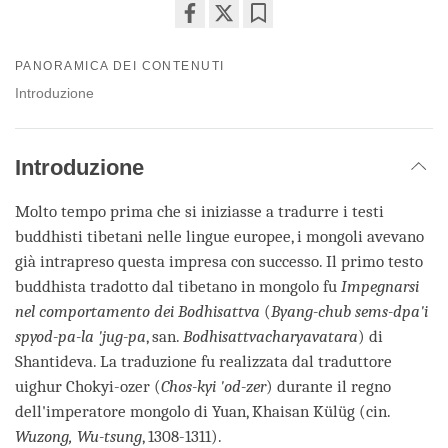
Share
Bookmark
on
PANORAMICA DEI CONTENUTI
facebook
Introduzione
Introduzione
Molto tempo prima che si iniziasse a tradurre i testi
buddhisti tibetani nelle lingue europee, i mongoli avevano
già intrapreso questa impresa con successo. Il primo testo
buddhista tradotto dal tibetano in mongolo fu
Impegnarsi
nel comportamento dei Bodhisattva
(
Byang-chub sems-dpa'i
spyod-pa-la 'jug-pa
, san.
Bodhisattvacharyavatara
) di
Shantideva. La traduzione fu realizzata dal traduttore
uighur Chokyi-ozer (
Chos-kyi 'od-zer
) durante il regno
dell'imperatore mongolo di Yuan, Khaisan Külüg (cin.
Wuzong, Wu-tsung
, 1308-1311).