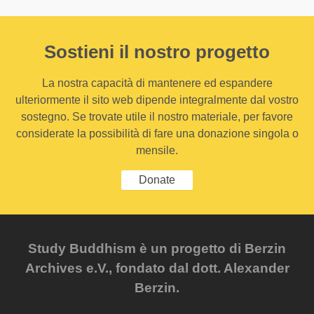
Sostieni il nostro progetto
La nostra capacità di mantenere ed espandere
ulteriormente il sito web dipende integralmente dal vostro
sostegno. Se trovate utile il nostro materiale, per favore
considerate la possibilità di fare una donazione singola o
mensile.
Donate
Study Buddhism è un progetto di Berzin
Archives e.V., fondato dal dott. Alexander
Berzin.