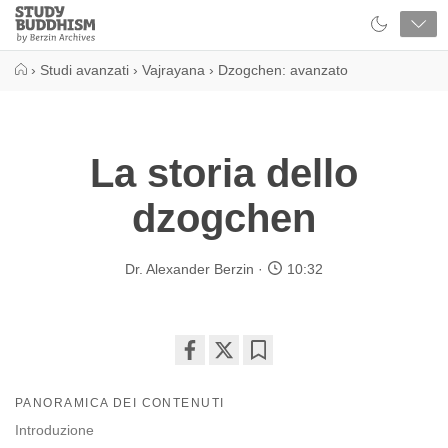
Close
Study
Buddhism
Home
›
Studi avanzati
›
Vajrayana
›
Dzogchen: avanzato
La storia dello
dzogchen
Dr. Alexander Berzin
10:32
Share
Bookmark
on
PANORAMICA DEI CONTENUTI
facebook
Introduzione