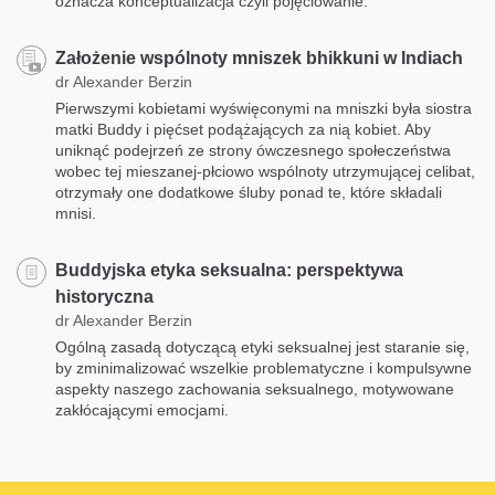
oznacza konceptualizacja czyli pojęciowanie.
Założenie wspólnoty mniszek bhikkuni w Indiach
dr Alexander Berzin
Pierwszymi kobietami wyświęconymi na mniszki była siostra
matki Buddy i pięćset podążających za nią kobiet. Aby
uniknąć podejrzeń ze strony ówczesnego społeczeństwa
wobec tej mieszanej-płciowo wspólnoty utrzymującej celibat,
otrzymały one dodatkowe śluby ponad te, które składali
mnisi.
Buddyjska etyka seksualna: perspektywa
historyczna
dr Alexander Berzin
Ogólną zasadą dotyczącą etyki seksualnej jest staranie się,
by zminimalizować wszelkie problematyczne i kompulsywne
aspekty naszego zachowania seksualnego, motywowane
zakłócającymi emocjami.