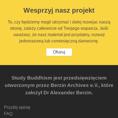
Wesprzyj nasz projekt
To, czy będziemy mogli utrzymać i dalej rozwijac naszą
stronę, zależy całkowicie od Twojego wsparcia. Jeśli
uważasz, że nasz materiał jest przydatny, rozważ
jednorazową lub comiesięczną darowiznę.
Ofiaruj
Study Buddhism jest przedsięwzięciem
utworzonym przez Berzin Archives e.V., które
założył Dr Alexander Berzin.
Przyślij opinię
FAQ