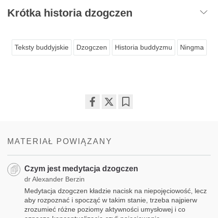
Krótka historia dzogczen
Teksty buddyjskie
Dzogczen
Historia buddyzmu
Ningma
Share
Bookmark
on
facebook
MATERIAŁ POWIĄZANY
Czym jest medytacja dzogczen
dr Alexander Berzin
Medytacja dzogczen kładzie nacisk na niepojęciowość, lecz
aby rozpoznać i spocząć w takim stanie, trzeba najpierw
zrozumieć różne poziomy aktywności umysłowej i co