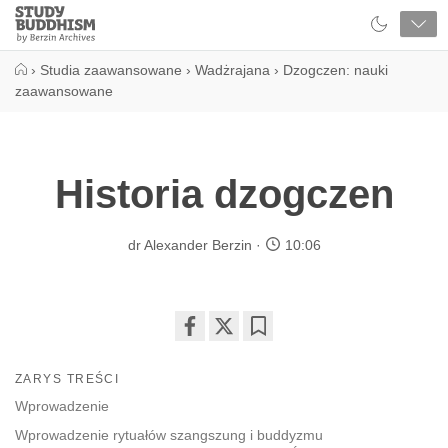
Close
Study
Buddhism
Home
›
Studia zaawansowane
›
Wadżrajana
›
Dzogczen: nauki
zaawansowane
Historia dzogczen
dr Alexander Berzin
10:06
Share
Bookmark
on
ZARYS TREŚCI
facebook
Wprowadzenie
Wprowadzenie rytuałów szangszung i buddyzmu