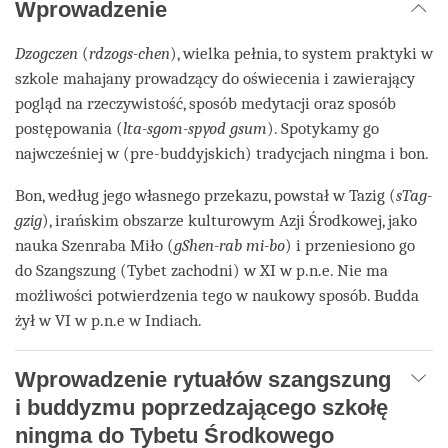
Wprowadzenie
Dzogczen
(
rdzogs-chen
), wielka pełnia, to system praktyki w
szkole mahajany prowadzący do oświecenia i zawierający
pogląd na rzeczywistość, sposób medytacji oraz sposób
postępowania (
lta-sgom-spyod gsum
). Spotykamy go
najwcześniej w (pre-buddyjskich) tradycjach ningma i bon.
Bon, według jego własnego przekazu, powstał w Tazig (
sTag-
gzig
), irańskim obszarze kulturowym Azji Środkowej, jako
nauka Szenraba Miło (
gShen-rab mi-bo
) i przeniesiono go
do Szangszung (Tybet zachodni) w XI w p.n.e. Nie ma
możliwości potwierdzenia tego w naukowy sposób. Budda
żył w VI w p.n.e w Indiach.
Wprowadzenie rytuałów szangszung
i buddyzmu poprzedzającego szkołę
ningma do Tybetu Środkowego