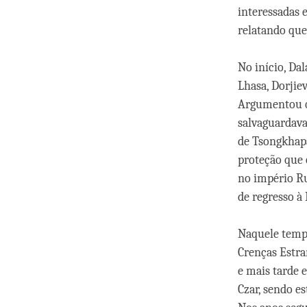
interessadas 
relatando que 
No início, Da
Lhasa, Dorjie
Argumentou qu
salvaguardava
de Tsongkhapa
proteção que 
no império Ru
de regresso à 
Naquele tempo
Crenças Estra
e mais tarde 
Czar, sendo e