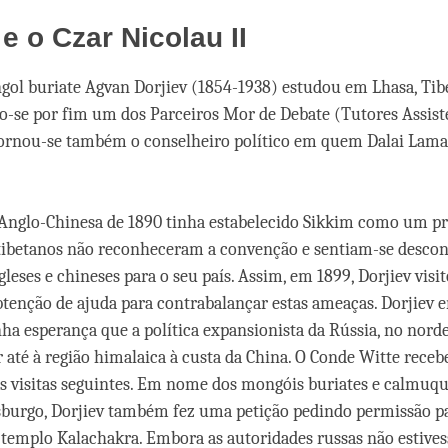
 e o Czar Nicolau II
l buriate Agvan Dorjiev (1854-1938) estudou em Lhasa, Tibet
o-se por fim um dos Parceiros Mor de Debate (Tutores Assiste
Tornou-se também o conselheiro político em quem Dalai Lama
Anglo-Chinesa de 1890 tinha estabelecido Sikkim como um p
 tibetanos não reconheceram a convenção e sentiam-se desco
gleses e chineses para o seu país. Assim, em 1899, Dorjiev visi
btenção de ajuda para contrabalançar estas ameaças. Dorjiev 
ha esperança que a política expansionista da Rússia, no nordes
r até à região himalaica à custa da China. O Conde Witte receb
as visitas seguintes. Em nome dos mongóis buriates e calmuqu
burgo, Dorjiev também fez uma petição pedindo permissão pa
templo Kalachakra. Embora as autoridades russas não estive