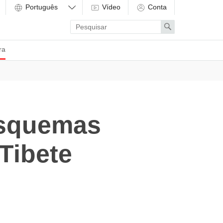
Vídeo
Conta
Enter
Search
search
term
ra
Esquemas
Tibete