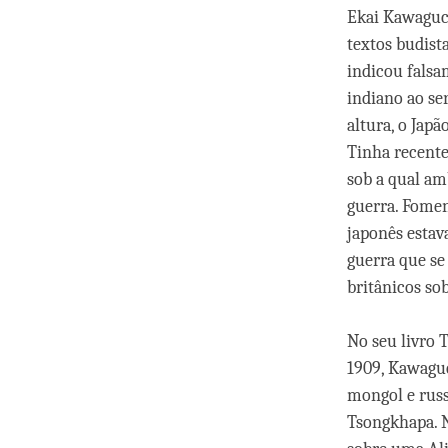
Ekai Kawaguch
textos budista
indicou falsa
indiano ao se
altura, o Jap
Tinha recente
sob a qual am
guerra. Fomen
japonês estav
guerra que se
britânicos so
No seu livro 
1909, Kawaguc
mongol e russ
Tsongkhapa. 