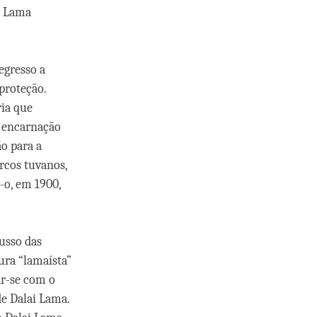
i Lama
egresso a
proteção.
ria que
a encarnação
o para a
rcos tuvanos,
-o, em 1900,
usso das
ura “lamaísta”
ar-se com o
de Dalai Lama.