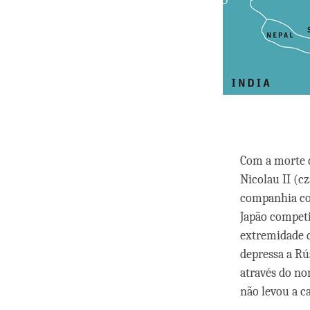
Com a morte d
Nicolau II (c
companhia com
Japão competi
extremidade d
depressa a Rú
através do no
não levou a c