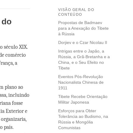
VISÃO GERAL DO
CONTEÚDO
 do
Propostas de Badmaev
para a Anexação do Tibete
à Rússia
Dorjiev e o Czar Nicolau II
o século XIX.
Intrigas entre o Japão, a
 de comércio
Rússia, a Grã-Bretanha e a
França, a
China, e o Seu Efeito no
Tibete
Eventos Pós-Revolução
Nacionalista Chinesa de
m plano ao
1911
ssa, incluindo
Tibete Recebe Orientação
Militar Japonesa
riana fosse
ia Exterior e
Esforços para Obter
Tolerância ao Budismo, na
 organizaria,
Rússia e Mongólia
o país.
Comunistas