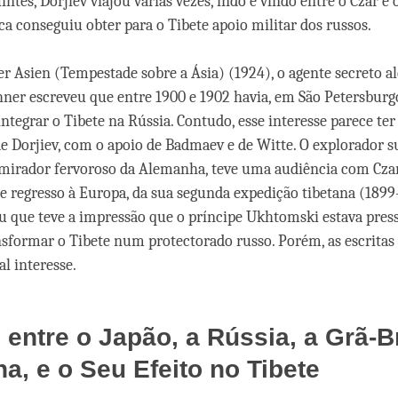
ntes, Dorjiev viajou várias vezes, indo e vindo entre o Czar e 
a conseguiu obter para o Tibete apoio militar dos russos.
 Asien (Tempestade sobre a Ásia) (1924), o agente secreto 
ner escreveu que entre 1900 e 1902 havia, em São Petersbur
ntegrar o Tibete na Rússia. Contudo, esse interesse parece ter
de Dorjiev, com o apoio de Badmaev e de Witte. O explorador 
mirador fervoroso da Alemanha, teve uma audiência com Czar
 regresso à Europa, da sua segunda expedição tibetana (1899
eu que teve a impressão que o príncipe Ukhtomski estava pres
nsformar o Tibete num protectorado russo. Porém, as escritas
l interesse.
s entre o Japão, a Rússia, a Grã-
na, e o Seu Efeito no Tibete