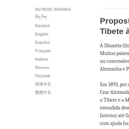
OUTROS IDIOMAS
བོད་ཡིག་
Propos
Deutsch
Tibete 
English
Español
A Dinastia Qi
Français
Muitos países
Italiano
ou concessões 
Монгол
Alemanha e Po
Русский
Em 1893, por
简体中文
Czar Alexandr
繁體中文
o Tibete e a M
estendida desd
Interior, até 
com ajuda bur