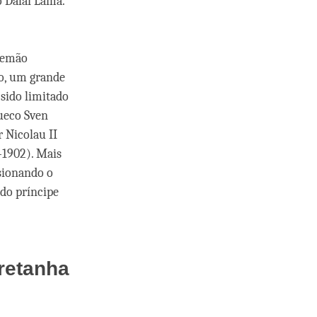
o Dalai Lama.
alemão
go, um grande
 sido limitado
sueco Sven
 Nicolau II
-1902). Mais
sionando o
 do príncipe
Bretanha