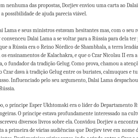
em nenhuma das propostas, Dorjiev enviou uma carta ao Dala
a possibilidade de ajuda parecia viável.
lai Lama e seus ministros estavam hesitantes mas, com o seu r
v convenceu Dalai Lama a se voltar para a Rússia para dela ter 
e a Rússia era o Reino Nórdico de Shambhala, a terra lendá
 os ensinamentos de Kalachakra, e que o Czar Nicolau II era 
, o fundador da tradição Gelug. Como prova, chamou a atençã
o Czar dava à tradição Gelug entre os buriates, calmuques e tu
sso. Influenciado pelo seu argumento, Dalai Lama despachou
Rússia.
, o príncipe Esper Ukhtomski era o líder do Departamento R
ngeiras. O príncipe estava profundamente interessado na cult
escreveu diversos livros sobre ela. Convidou Dorjiev a encontr
sta a primeira de várias audiências que Dorjiev teve em nome 