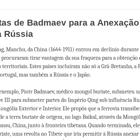
Share
Bookmark
on
facebook
tas de Badmaev para a Anexação
à Rússia
ng, Manchu, da China (1644-1911) entrou em declínio durante 
 procuraram tirar vantagem da sua fraqueza para a obtenção
territoriais. Estes países incluíram não só a Grã-Bretanha, a 
rtugal, mas também a Rússia e o Japão.
 exemplo, Piotr Badmaev, médico mongol buriate, submeteu u
e III para submeter partes do Império Qing sob influência Ru
ongólia Exterior e Interior. Ele propôs que a ferrovia transibe
e a terra buriate de origem, no lago Baikal, através da Mongól
Gansu, China, junto à fronteira tibetana. Quando terminada, ele
iate, uma revolta no Tibete que iria permitir à Rússia anexar 