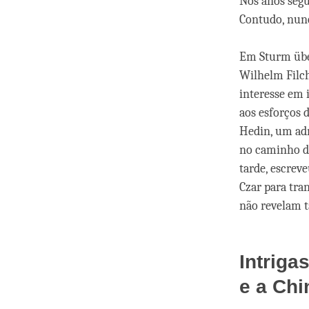
Nos anos segui
Contudo, nunc
Em Sturm über
Wilhelm Filch
interesse em i
aos esforços 
Hedin, um ad
no caminho de
tarde, escrev
Czar para tra
não revelam ta
Intriga
e a Chi