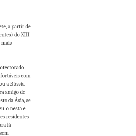
e, a partir de
ntes) do XIII
 mais
rotectorado
nfortáveis com
tou a Rússia
era amigo de
te da Ásia, se
eu-o nesta e
es residentes
ra lá
ssem