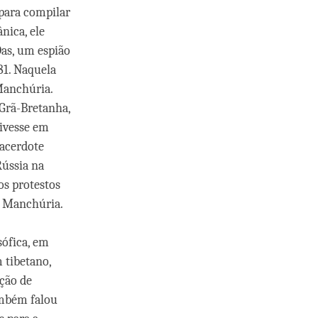
 para compilar
nica, ele
Das, um espião
81. Naquela
 Manchúria.
Grã-Bretanha,
tivesse em
sacerdote
Rússia na
s protestos
 à Manchúria.
sófica, em
 tibetano,
ção de
ambém falou