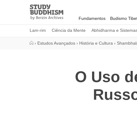
Close
Study
Buddhism
Fundamentos
Budismo Tibe
Home
Lam-rim
Ciência da Mente
Abhidharma e Sistema
›
Estudos Avançados
›
História e Cultura
›
Shambhal
O Uso d
Russo