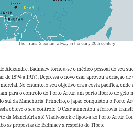
The Trans-Siberian railway in the early 20th century
e Alexandre, Badmaev tornou-se o médico pessoal do seu suc
zar de 1894 a 1917). Depressa o novo czar aprovou a criação d
ercial. No entanto, o seu objetivo era a costa pacífica, onde 
am para o controlo do Porto Artur, um porto liberto de gelo 
o sul da Manchúria. Primeiro, o Japão conquistou o Porto Ar
ssia obteve o seu controlo. O Czar aumentou a ferrovia transi
rte da Manchúria até Vladivostok e ligou-a ao Porto Artur. Co
abo as propostas de Badmaev a respeito do Tibete.