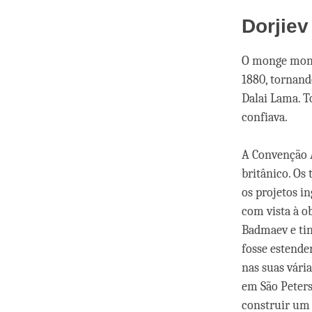
Dorjiev
O monge mongo
1880, tornand
Dalai Lama. 
confiava.
A Convenção 
britânico. Os
os projetos in
com vista à o
Badmaev e tin
fosse estende
nas suas vári
em São Peters
construir um 