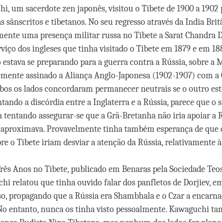
i, um sacerdote zen japonês, visitou o Tibete de 1900 a 1902
s sânscritos e tibetanos. No seu regresso através da India Britâ
mente uma presença militar russa no Tibete a Sarat Chandra 
rviço dos ingleses que tinha visitado o Tibete em 1879 e em 18
ão estava se preparando para a guerra contra a Rússia, sobre a
mente assinado a Aliança Anglo-Japonesa (1902-1907) com a 
bos os lados concordaram permanecer neutrais se o outro es
tando a discórdia entre a Inglaterra e a Rússia, parece que o 
a tentando assegurar-se que a Grã-Bretanha não iria apoiar a 
 aproximava. Provavelmente tinha também esperança de que o
bre o Tibete iriam desviar a atenção da Rússia, relativamente
Três Anos no Tibete, publicado em Benaras pela Sociedade Teo
hi relatou que tinha ouvido falar dos panfletos de Dorjiev, em
o, propagando que a Rússia era Shambhala e o Czar a encarna
No entanto, nunca os tinha visto pessoalmente. Kawaguchi t