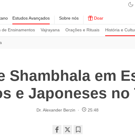
tano
Estudos Avançados
Sobre nós
Doar
s de Ensinamentos
Vajrayana
Orações e Rituais
História e Cultu
a
e Shambhala em 
s e Japoneses no 
Dr. Alexander Berzin
25:48