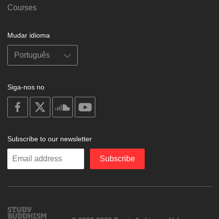
Courses
Mudar idioma
Siga-nos no
on
on
on
on
facebook
X
soundcloud
youtube
Subscribe to our newsletter
Enter
Subscribe
your
email
Study