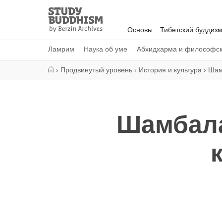
Close
Study
Buddhism
Основы
Тибетский буддиз
Home
Ламрим
Наука об уме
Абхидхарма и философс
›
Продвинутый уровень
›
История и культура
›
Шам
Шамбала