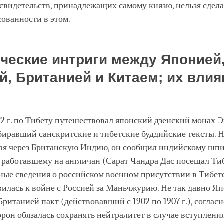
видетельств, принадлежащих самому князю, нельзя сдела
сованности в этом.
ческие интриги между Японией
й, Британией и Китаем; их влия
02 г. по Тибету путешествовал японский дзенский монах 
биравший санскритские и тибетские буддийские тексты. 
жая через Британскую Индию, он сообщил индийскому шп
 работавшему на англичан (Сарат Чандра Дас посещал Тиб
ожные сведения о российском военном присутствии в Тибете
илась к войне с Россией за Маньчжурию. Не так давно Я
Британией пакт (действовавший с 1902 по 1907 г.), соглас
орон обязалась сохранять нейтралитет в случае вступлени