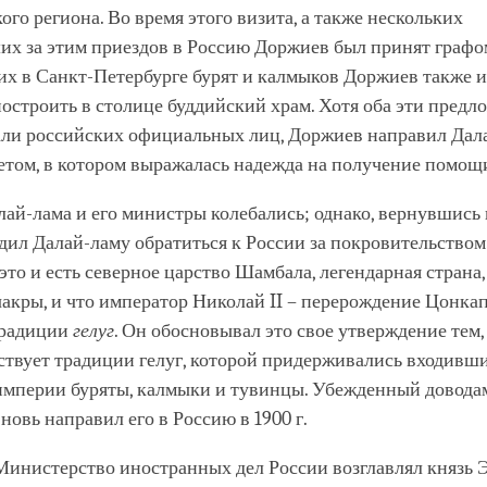
ого региона. Во время этого визита, а также нескольких
их за этим приездов в Россию Доржиев был принят графо
х в Санкт-Петербурге бурят и калмыков Доржиев также 
остроить в столице буддийский храм. Хотя оба эти предл
али российских официальных лиц, Доржиев направил Дал
етом, в котором выражалась надежда на получение помощи
ай-лама и его министры колебались; однако, вернувшись 
ил Далай-ламу обратиться к России за покровительством.
 это и есть северное царство Шамбала, легендарная страна
акры, и что император Николай II – перерождение Цонка
традиции
гелуг
. Он обосновывал это свое утверждение тем,
твует традиции гелуг, которой придерживались входивши
империи буряты, калмыки и тувинцы. Убежденный довода
новь направил его в Россию в 1900 г.
Министерство иностранных дел России возглавлял князь 