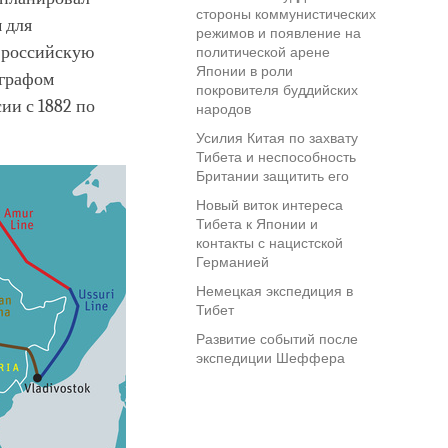
стороны коммунистических
 для
режимов и появление на
ь российскую
политической арене
Японии в роли
 графом
покровителя буддийских
ии с 1882 по
народов
Усилия Китая по захвату
Тибета и неспособность
Британии защитить его
Новый виток интереса
Тибета к Японии и
контакты с нацистской
Германией
Немецкая экспедиция в
Тибет
Развитие событий после
экспедиции Шеффера