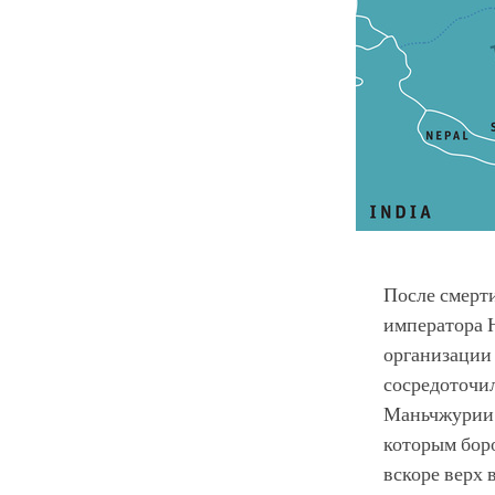
После смерти
императора Н
организации
сосредоточил
Маньчжурии 
которым бор
вскоре верх 