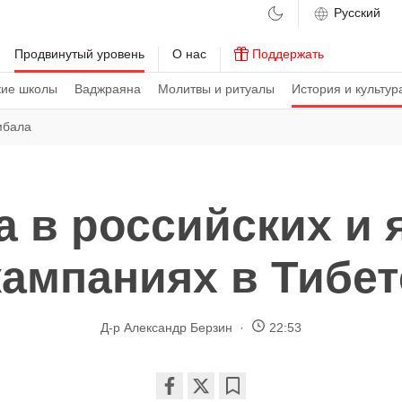
м
Продвинутый уровень
О нас
Поддержать
кие школы
Ваджраяна
Молитвы и ритуалы
История и культур
бала
 в российских и 
кампаниях в Тибет
Д-р Александр Берзин
22:53