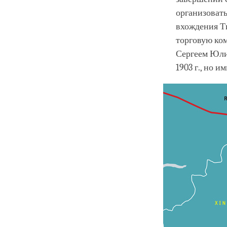
организовать
вхождения Ти
торговую ко
Сергеем Юли
1903 г., но и