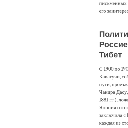
письменных с
его заинтере
Полити
Россие
Тибет
С 1900 по 19
Кавагучи, со
пути, проез
Чандра Дасу,
1881 гг.), л
Япония готов
заключила с 
каждая из ст