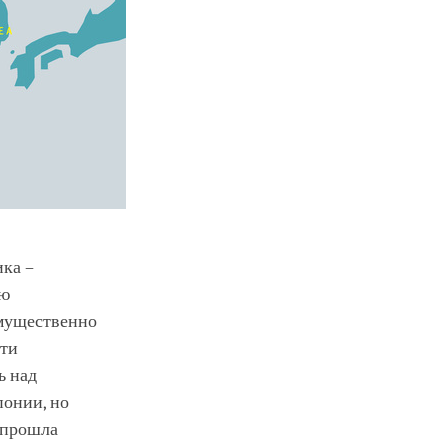
ика –
ею
имущественно
сти
ь над
понии, но
ь прошла