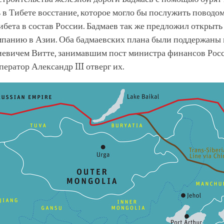
 в Тибете восстание, которое могло бы послужить поводом
бета в состав России. Бадмаев так же предложил открыт
мпанию в Азии. Оба бадмаевских плана были поддержаны
евичем Витте, занимавшим пост министра финансов Росс
мператор Александр III отверг их.