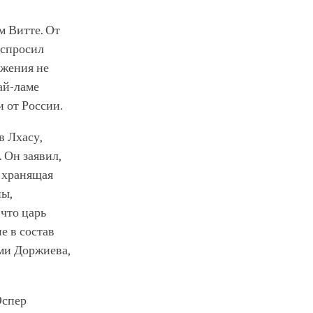
м Витте. От
испросил
ожения не
ай-ламе
 от России.
в Лхасу,
 Он заявил,
, хранящая
пы,
 что царь
е в состав
ми Доржиева,
Эспер