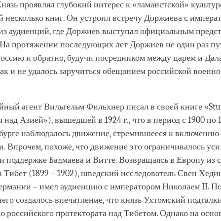
нязь проявлял глубокий интерес к «ламаистской» культур
й несколько книг. Он устроил встречу Доржиева с императ
 из аудиенций, где Доржиев выступал официальным предс
 На протяжении последующих лет Доржиев не один раз п
Россию и обратно, будучи посредником между царем и Дал
так и не удалось заручиться обещанием российской военн
йный агент Вильгельм Фильхнер писал в своей книге «Stu
 над Азией»), вышедшей в 1924 г., что в период с 1900 по 1
бурге наблюдалось движение, стремившееся к включению 
и. Впрочем, похоже, что движение это ограничивалось ус
 поддержке Бадмаева и Витте. Возвращаясь в Европу из 
 Тибет (1899 – 1902), шведский исследователь Свен Хеди
ермании – имел аудиенцию с императором Николаем II. По
 него создалось впечатление, что князь Ухтомский подталк
ю российского протектората над Тибетом. Однако на осно