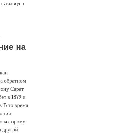
ть вывод о
,
ние на
Экаи
На обратном
иону Сарат
ет в 1879 и
. В то время
пония
но которому
я другой