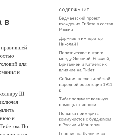
СОДЕРЖАНИЕ
Бадмаевский проект
 в
вхождения Тибета в состав
России
Доржиев и император
Николай II
, правившей
Политические интриги
бостью
между Японией, Россией,
условий для
Британией и Китаем; их
влияние на Тибет
ермания и
События после китайской
народной революции 1911
г.
ксандру III
Тибет получает военную
 включая
помощь от японии
одлить
Попытки примирить
шнюю и
коммунистов с буддизмом
в России и Монголии
Тибетом. По
Гонения на буддизм со
 планировал