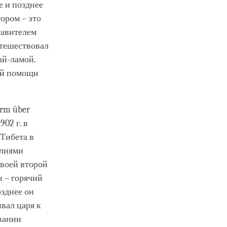
е и позднее
ором – это
тавителем
утешествовал
ай-ламой.
ой помощи
rm über
902 г. в
Тибета в
илиями
своей второй
н – горячий
зднее он
ивал царя к
вании