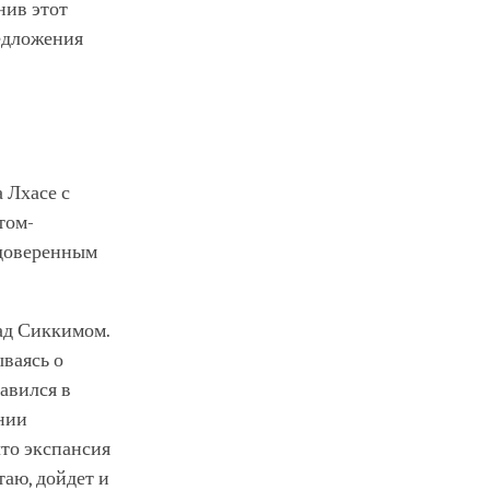
нив этот
редложения
 Лхасе с
том-
 доверенным
над Сиккимом.
ываясь о
равился в
нии
что экспансия
аю, дойдет и