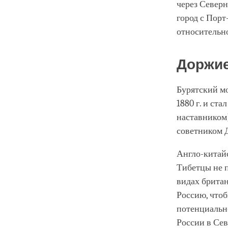
через Север
город с Порт
относительно
Доржие
Бурятский мо
1880 г. и ст
наставником
советником 
Англо-китайс
Тибетцы не п
видах британ
Россию, что
потенциально
России в Се