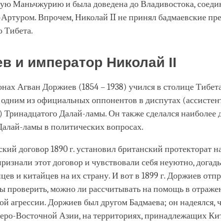
ную Маньчжурию и была доведена до Владивостока, соеди
-Артуром. Впрочем, Николай II не принял бадмаевские п
 Тибета.
в и император Николай II
нах Агван Доржиев (1854 – 1938) учился в столице Тибета
ал одним из официальных оппонентов в диспутах (ассистен
) Тринадцатого Далай-ламы. Он также сделался наиболее
Далай-ламы в политических вопросах.
кий договор 1890 г. установил британский протекторат 
ризнали этот договор и чувствовали себя неуютно, догад
цев и китайцев на их страну. И вот в 1899 г. Доржиев отп
бы проверить, можно ли рассчитывать на помощь в отраже
й агрессии. Доржиев был другом Бадмаева; он надеялся, 
веро-Восточной Азии, на территориях, принадлежащих Кит