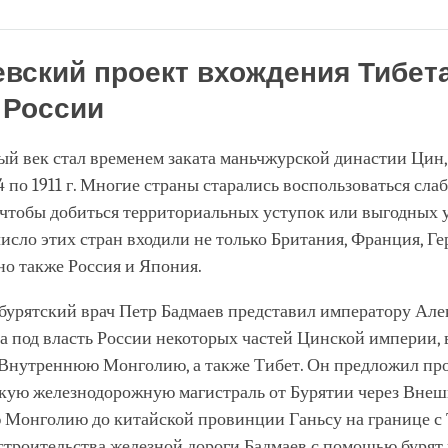
Share
Bookmark
on
facebook
вский проект вхождения Тибета
 России
ый век стал временем заката маньчжурской династии Цин
4 по 1911 г. Многие страны старались воспользоваться сла
 чтобы добиться территориальных уступок или выгодных 
число этих стран входили не только Британия, Франция, Г
но также Россия и Япония.
г. бурятский врач Петр Бадмаев представил императору Але
а под власть России некоторых частей Цинской империи,
нутреннюю Монголию, а также Тибет. Он предложил пр
кую железнодорожную магистраль от Бурятии через Вне
Монголию до китайской провинции Ганьсу на границе с 
строительства железной дороги Бадмаев с помощью бурят