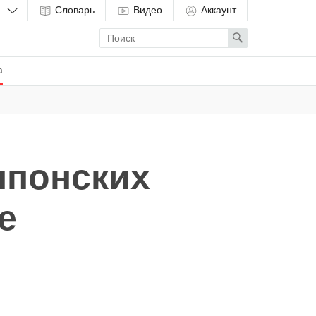
Словарь
Видео
Аккаунт
Enter
Search
search
term
а
японских
е