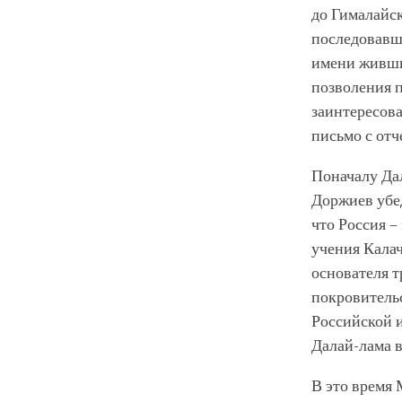
до Гималайск
последовавш
имени живши
позволения п
заинтересов
письмо с отч
Поначалу Дал
Доржиев убед
что Россия –
учения Калач
основателя 
покровительс
Российской 
Далай-лама в
В это время 