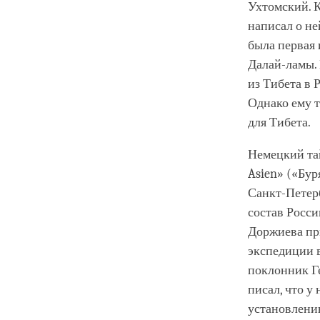
Ухтомский. К
написал о не
была первая
Далай-ламы.
из Тибета в 
Однако ему 
для Тибета.
Немецкий та
Asien» («Буря
Санкт-Петер
состав Росси
Доржиева при
экспедиции в
поклонник Г
писал, что у
установлени