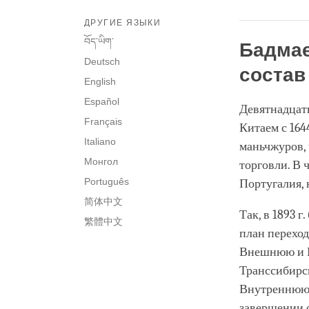
ДРУГИЕ ЯЗЫКИ
བོད་ཡིག་
Бадмае
Deutsch
состав
English
Español
Девятнадцат
Français
Китаем с 164
Italiano
маньчжуров,
Монгол
торговли. В 
Português
Португалия, 
简体中文
Так, в 1893 
繁體中文
план переход
Внешнюю и В
Транссибирс
Внутреннюю 
завершении 