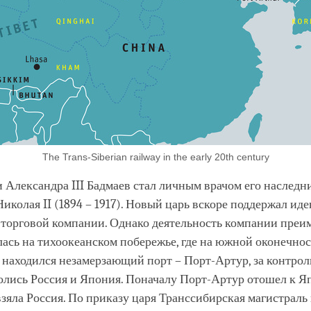
The Trans-Siberian railway in the early 20th century
 Александра III Бадмаев стал личным врачом его наследн
иколая II (1894 – 1917). Новый царь вскоре поддержал ид
 торговой компании. Однако деятельность компании пре
ась на тихоокеанском побережье, где на южной оконечно
находился незамерзающий порт – Порт-Артур, за контрол
олись Россия и Япония. Поначалу Порт-Артур отошел к Я
взяла Россия. По приказу царя Транссибирская магистрал