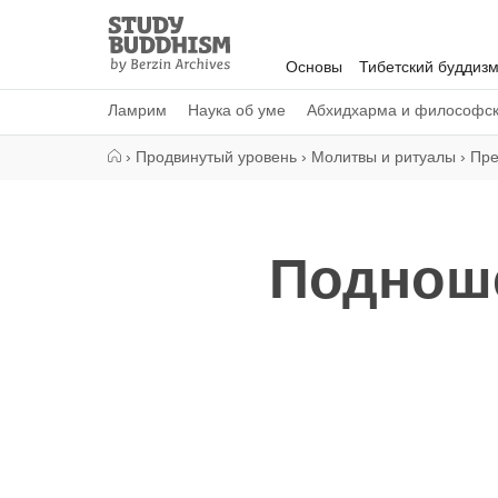
Close
Study
Buddhism
Основы
Тибетский буддиз
Home
Ламрим
Наука об уме
Абхидхарма и философс
›
Продвинутый уровень
›
Молитвы и ритуалы
›
Пре
Поднош