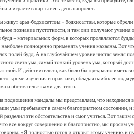
изучения и практики. Это не место, куда вы приходите, сл
йна и играете в карты весь день напролёт.
ы живут арья-бодхисаттвы – бодхисаттвы, которые обрели
ьное познание пустотности, и там они получают учения 
 будд – материальных форм, в которых проявляются будды
 наиболее полноценно применять учения махаяны. Вот чт
лях полей будд. А на глубочайшем уровне чистая земля по
ясного света ума, самый тонкий уровень ума, который дост
аттвой. И действительно, как было бы прекрасно иметь в
чего, кроме изучения и практики, обладая наиболее подхо
ма и обстоятельствами для этого.
мя подношения мандалы мы представляем, что находимся в
аши умы пребывают в самом благоприятном состоянии, и 
 разделил эти обстоятельства и смог учиться. Вот таким 
 что все вокруг совершенно и благоприятно, мы просим уч
говорим: «Я полностью готов и открыт этому учению, и п