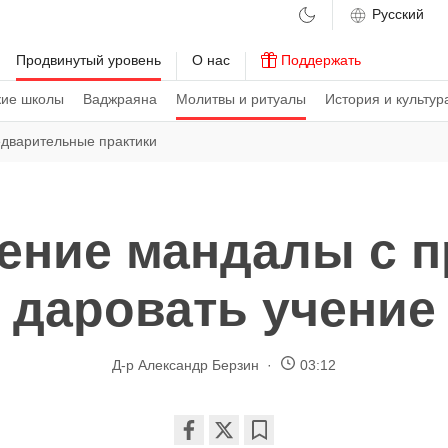
м
Продвинутый уровень
О нас
Поддержать
кие школы
Ваджраяна
Молитвы и ритуалы
История и культур
дварительные практики
ение мандалы с п
даровать учение
Д-р Александр Берзин
03:12