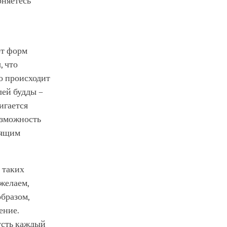
оняетесь
от форм
, что
о происходит
лей будды –
игается
озможность
дящим
 таких
желаем,
образом,
ение.
усть каждый