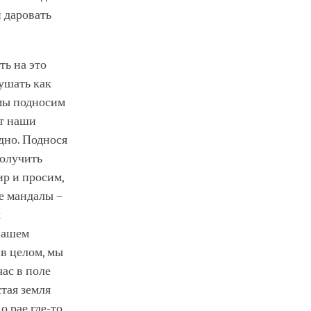
й даровать
ть на это
ушать как
 мы подносим
ют наши
дно. Поднося
получить
ир и просим,
е мандалы –
х
нашем
 в целом, мы
час в поле
стая земля
о рае где-то