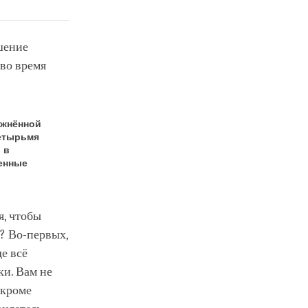
шение
во время
ажнённой
четырьмя
 в
ценные
я, чтобы
и? Во-первых,
де всё
ки. Вам не
, кроме