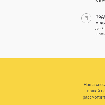
или м
Подм
мед
Д-р А
Шесть
Наша спосо
вашей по
рассмотрит