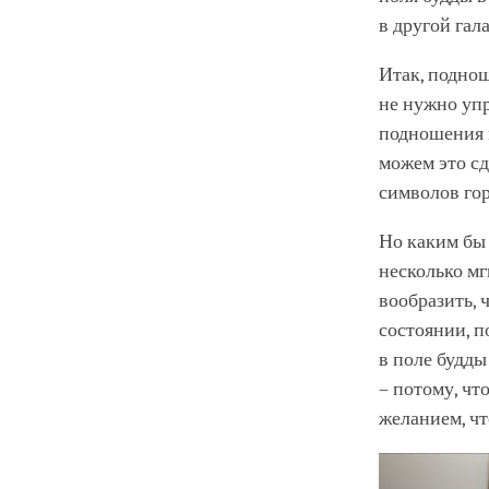
в другой гал
Итак, поднош
не нужно упр
подношения м
можем это сд
символов го
Но каким бы 
несколько мг
вообразить, 
состоянии, п
в поле будды
– потому, ч
желанием, чт