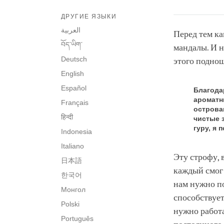
ДРУГИЕ ЯЗЫКИ
العربية
Перед тем ка
བོད་ཡིག་
мандалы. И 
Deutsch
этого подно
English
Español
Благода
ароматн
Français
острова
हिन्दी
чистые 
гуру, я 
Indonesia
Italiano
Эту строфу, 
日本語
каждый смог 
한국어
нам нужно пон
Монгол
способствует
Polski
нужно работат
Português