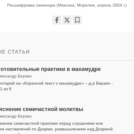
Расшифровка семинара (Мексика, Морелия, апрель 2004 г.)
Share
Bookmark
on
facebook
Е СТАТЬИ
отовительные практики в махамудре
лександр Берзин
нтарий на «Коренной текст о махамудре» – д-р Берзин -
1 из 8
яснение семичастной молитвы
лександр Берзин
нение семичастной практики перед слушанием или
ем наставлений по Дхарме, размышлением над Дхармой