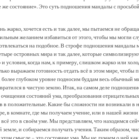
е же состояние». Это суть подношения мандалы с просьбо
нь жарко, хочется есть и так далее, мы пытаемся не обраща
ильным желанием избавиться от этого, чтобы мы могли сл
 отвлекаться на подобное. В строфе подношения мандалы
етыре островных мира и так далее, которые символизиру
и условия, когда нам, к примеру, слишком жарко или холо
олько выражаем готовность отдать всё в этом мире, чтобы 
а более глубоком уровне подносим буддам весь обычный м
вратился в чистую землю. Итак, на самом деле подношени
а очищения состояний ума, преобразования отрицательны
тв в положительные. Какие бы сложности ни возникали в 
е, в комнате, где мы получаем учение, или в нашей жизни
всё это в своём уме. Мы представляем, что находимся сей
й земле, и собираемся получать учения. Таким образом, чи
 этом смысле – это состояние ума. Мы не думаем о ней как 