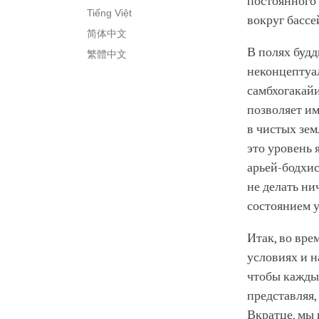
постоянного 
Tiếng Việt
вокруг бассе
简体中文
В полях будд
繁體中文
неконцептуал
самбхогакайи
позволяет им
в чистых зем
это уровень 
арьей-бодхис
не делать ни
состоянием у
Итак, во вре
условиях и н
чтобы каждый
представляя,
Вкратце, мы 