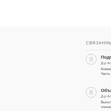
СВЯЗАННЫ
Подг
Д-р А
Комме
Часть 
Объ
Д-р А
Выпол
чтени