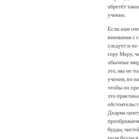
обретёт тако
учение.
Если нам оче
внимания с с
следует и не
гору Меру, ч
обычные мир 
это, мы не т
учения, но н
чтобы он пре
это практик
обстоятельс
Дхарма-центр
преображаем 
будды, чисто
поля будды в