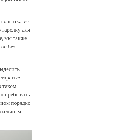
практика, её
 тарелку для
е, мы также
же без
выделить
стараться
в таком
но пребывать
стном порядке
 сильным