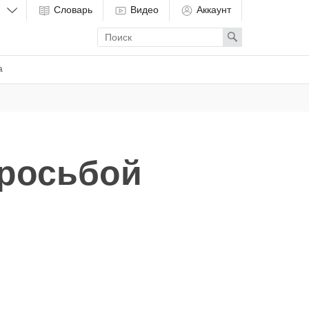
Словарь
Видео
Аккаунт
Enter
Search
search
term
а
росьбой