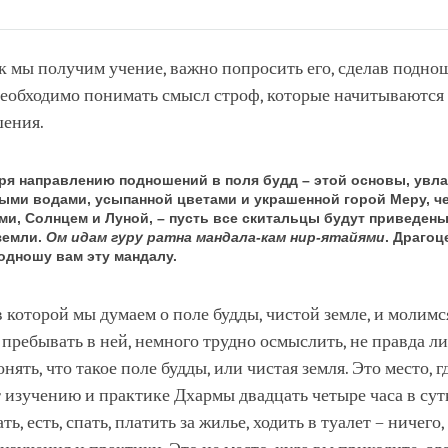
Share
Bookmark
on
facebook
к мы получим учение, важно попросить его, сделав подно
необходимо понимать смысл строф, которые начитываются 
шения.
ря направлению подношений в поля будд – этой основы, увл
ыми водами, усыпанной цветами и украшенной горой Меру, 
ми, Солнцем и Луной, – пусть все скитальцы будут приведены
земли.
Ом идам гуру ратна мандала-кам нир-ятайями
. Драго
подношу вам эту мандалу.
в которой мы думаем о поле будды, чистой земле, и молимс
пребывать в ней, немного трудно осмыслить, не правда л
ять, что такое поле будды, или чистая земля. Это место, г
 изучению и практике Дхармы двадцать четыре часа в сут
ь, есть, спать, платить за жилье, ходить в туалет – ничего