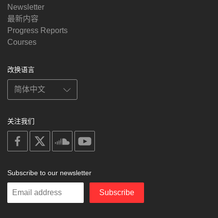
Newsletter
最新内容
Progress Reports
Courses
改换语言
关注我们
on
on
on
on
facebook
X
soundcloud
youtube
Subscribe to our newsletter
Enter
Subscribe
your
email