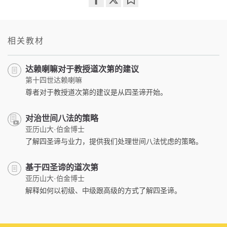
Share
Bookmark
on
facebook
相关教材
达赖喇嘛对于教授道次第的建议
第十四世达赖喇嘛
尊者对于教授道次第的建议是从四圣谛开始。
对治世间八法的策略
亚历山大·伯金博士
了解四圣谛与业力，提供我们处理世间八法忧虑的策略。
基于四圣谛的道次第
亚历山大·伯金博士
解释如何以初级、中级跟高级的方式了解四圣谛。