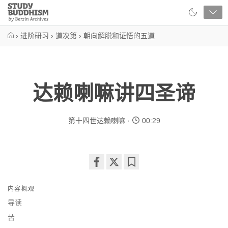
Close
Study
Buddhism
Home
›
进阶研习
›
道次第
›
朝向解脱和证悟的五道
达赖喇嘛讲四圣谛
第十四世达赖喇嘛
00:29
Share
Bookmark
on
内容概观
facebook
导读
苦