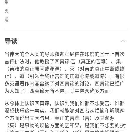
集
灭
道
导读
当伟大的全人类的导师释迦牟尼佛在印度的圣土上首次
言传佛法时，他教授了四真谛:苦（真正的苦难）、集
（苦难的真正原因或渊源）、灭（对苦的真正中断或终
止）、道（引领至终止苦难的正道心路或道路）。有很
多英语著作内容含纳了对四真谛的讨论，四真谛已经广
为人知了。四真谛无所不包，其中包含诸多方面。
从总体上认识四真谛，认识到我们谁都不想受苦、谁都
渴望快乐这一事实，我们就能够对四者从烦恼和解脱两
个方面说出其因与果。真正的苦难（苦）及其渊源
（集）是事物的烦恼方面的因和果，是我们不想要的;对