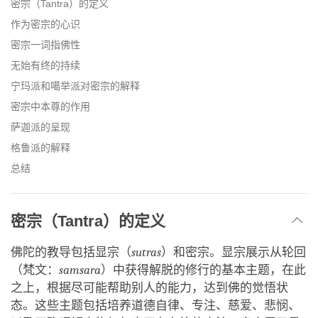
密宗（Tantra）的定义
作为密宗的心识
密宗一词指佛性
无始有终的持续
宁玛派和噶举派对密宗的解释
密宗中本尊的作用
萨迦派的呈现
格鲁派的解释
总结
密宗（Tantra）的定义
佛陀的教导包括显宗（
sutras
）和密宗。显宗展示从轮回
（梵文：
samsara
）中获得解脱的修行的基本主题，在此
之上，根据尽可能帮助别人的能力，达到佛的觉悟状
态。这些主题包括培养道德自律、专注、慈爱、悲悯、