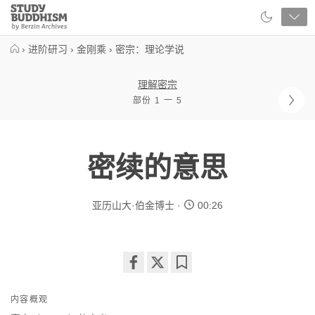
Close
Study
Buddhism
Home
›
进阶研习
›
金刚乘
›
密宗：理论学说
理解密宗
部份 1 一 5
密续的意思
亚历山大·伯金博士
00:26
Share
Bookmark
on
内容概观
facebook