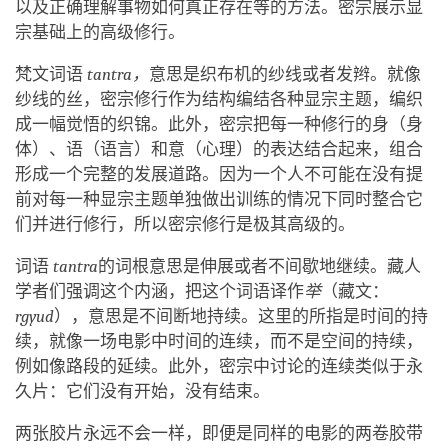
以及正确理解事物如何真正存在等的方法。密宗展示显
宗基础上的高级修行。
梵文词语
tantra，
意思是织布机的纱线或者发辫。就像
纱线的丝，密宗修行作为结构编结各种显宗主题，编织
成一幅觉悟的织锦。此外，密宗把每一种修行的身（身
体）、语（语言）和意（心理）的表达结合起来，组合
形成一个完整的发展道路。因为一个人不可能在没有提
前对每一种显宗主题单独做出训练的情况下同时整合它
们并进行修行，所以密宗修行是极其高级的。
词语
tantra
的词根意思是伸展或者不间歇地继续。藏人
学者们强调这个内涵，把这个词语译作
举
（藏文：
rgyud
），意思是不间断地持续。这里的所指是时间的持
续，就像一场电影中时间的连续，而不是空间的持续，
例如像路段的延续。此外，密宗中讨论的连续类似于永
久片：它们没有开始，没有结束。
两张胶片永远不会一样，即便是同样的电影的两卷胶带