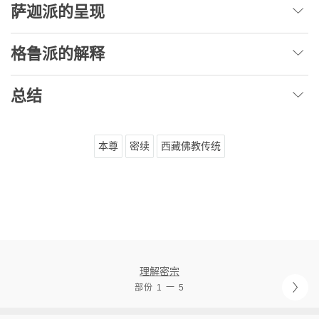
萨迦派的呈现
格鲁派的解释
总结
本尊
密续
西藏佛教传统
理解密宗
部份 1 一 5