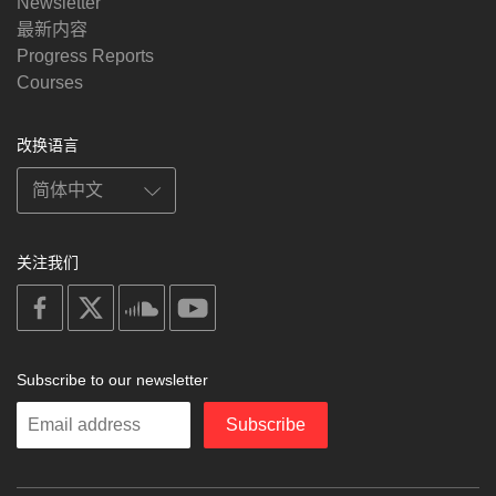
Newsletter
最新内容
Progress Reports
Courses
改换语言
关注我们
on
on
on
on
facebook
X
soundcloud
youtube
Subscribe to our newsletter
Enter
Subscribe
your
email